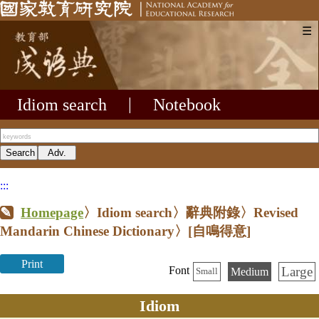
☰
Idiom search
|
Notebook
:::
Homepage
〉Idiom search〉辭典附錄〉Revised
Mandarin Chinese Dictionary〉
[自鳴得意]
Print
Large
Font
Medium
Small
Idiom