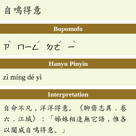
自鳴得意
Bopomofo
ˋ
ˊ
ˊ
ˋ
ㄗ
ㄇㄧㄥ
ㄉㄜ
ㄧ
Hanyu Pinyin
zì míng dé yì
Interpretation
自命不凡，洋洋得意。《聊齋志異．卷
六．江城》：「姊妹相逢無它語，惟各
以閫威自鳴得意。」