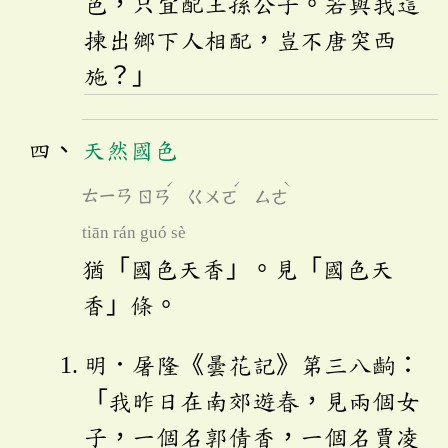
色，只宜配王孫公子。若與我這
揀出鄉下人相配，豈不唐突西
施？」
天然國色
ˊ
ˊ
ˋ
ㄊㄧㄢ
ㄖㄢ
ㄍㄨㄛ
ㄙㄜ
tiān rán guó sè
猶「國色天香」。見「國色天
香」條。
明．屠隆《曇花記》第三八齣：
「我昨日在南郊遊春，見兩個女
子，一個名郭倩香，一個名賈凌