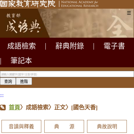
☰
成語檢索
|
辭典附錄
|
電子書
|
筆記本
:::
首頁
〉成語檢索〉正文〉
[國色天香]
音讀與釋義
典 源
典故說明