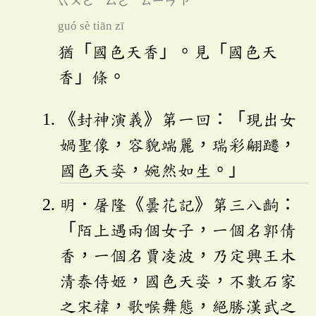
ㄍㄨㄛ
ㄙㄜ
ㄊㄧㄢ
ㄗ
guó sè tiān zī
猶「國色天香」。見「國色天
香」條。
《封神演義》第一回：「現出女
媧聖像，容貌端麗，瑞彩翩躚，
國色天姿，婉然如生。」
明．屠隆《曇花記》第三八齣：
「陌上遇兩個女子，一個名郭倩
香，一個名賈凌波，乃定興王木
清泰侍姬，國色天姿，不數石家
之宋禕，歌喉舞態，絕勝漢武之