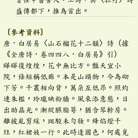
盛傳都下，推為首出。
〔參考資料〕
唐．白居易〈山石榴花十二韻〉詩（據
《全唐詩．卷四四八．白居易》引）
曄曄復煌煌，花中無比方。豔夭宜小
院，條短稱低廊。本是山頭物，今為砌
下芳。千叢相向背，萬朵互低昂。照灼
連朱檻，玲瓏映粉牆。風來添意態，日
出助晶光。漸綻臙脂萼，猶含琴軫房。
離披亂剪綵，斑駮未勻妝。絳焰燈千
炷，紅裙妓一行。此時逢國色，何處覓