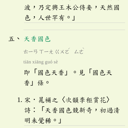
波，乃定興王木公侍妾，天然國
色，人世罕有。」
天香國色
ˊ
ˋ
ㄊㄧㄢ
ㄒㄧㄤ
ㄍㄨㄛ
ㄙㄜ
tiān xiāng guó sè
即「國色天香」。見「國色天
香」條。
宋．晁補之〈次韻李秬賞花〉
詩：「天香國色競新奇，初過清
明未覺稀。」