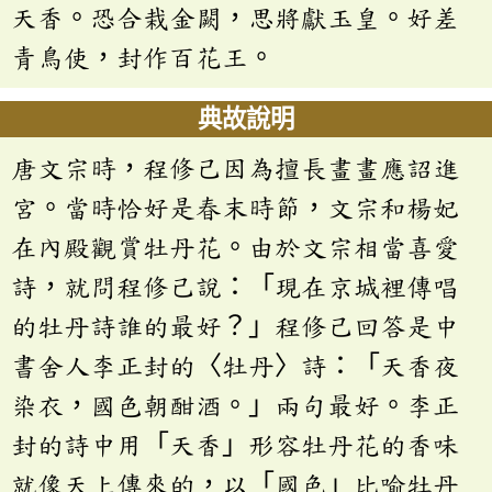
天香。恐合栽金闕，思將獻玉皇。好差
青鳥使，封作百花王。
典故說明
唐文宗時，程修己因為擅長畫畫應詔進
宮。當時恰好是春末時節，文宗和楊妃
在內殿觀賞牡丹花。由於文宗相當喜愛
詩，就問程修己說：「現在京城裡傳唱
的牡丹詩誰的最好？」程修己回答是中
書舍人李正封的〈牡丹〉詩：「天香夜
染衣，國色朝酣酒。」兩句最好。李正
封的詩中用「天香」形容牡丹花的香味
就像天上傳來的，以「國色」比喻牡丹