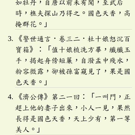
如牡丹，自唐以前未有聞，至武后
時，樵夫探山乃得之。國色天香，高
掩群花。」
《警世通言．卷三二．杜十娘怒沉百
寶箱》：「值十娘梳洗方畢，纖纖玉
手，揭起舟傍短簾，自潑盂中殘水，
粉容微露，卻被孫富窺見了，果是國
色天香。」
《濟公傳》第二一回：「一叫門，正
趕上他的妻子出來，小人一見，果然
長得是國色天香，天上少有，第一等
美人。」