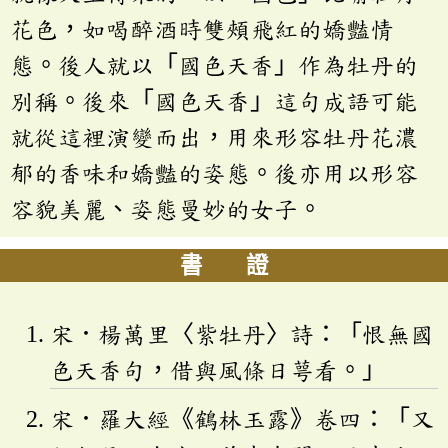
花色，如喝醉酒時雙頰飛紅的嬌豔情
態。後人就以「國色天香」作為牡丹的
別稱。後來「國色天香」這句成語可能
就從這裡演變而出，用來形容牡丹花濃
郁的香味和嬌豔的姿態。後亦用以形容
容貌美麗、姿態曼妙的女子。
書 證
宋．楊萬里〈紫牡丹〉詩：「恨無國
色天香句，借與風條日萼看。」
宋．羅大經《鶴林玉露》卷四：「又