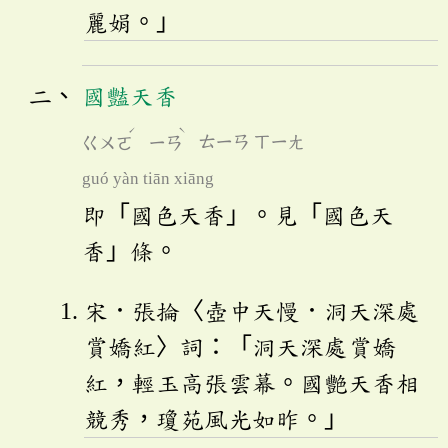
麗娟。」
國豔天香
ˊ
ˋ
ㄍㄨㄛ
ㄧㄢ
ㄊㄧㄢ
ㄒㄧㄤ
guó yàn tiān xiāng
即「國色天香」。見「國色天
香」條。
宋．張掄〈壺中天慢．洞天深處
賞嬌紅〉詞：「洞天深處賞嬌
紅，輕玉高張雲幕。國艷天香相
競秀，瓊苑風光如昨。」