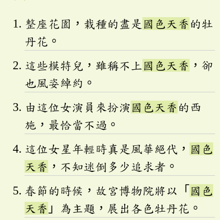
整座花園，栽種的盡是
國色天香
的牡
丹花。
這些模特兒，雖稱不上
國色天香
，卻
也風姿綽約。
由這位女演員來扮演
國色天香
的西
施，最恰當不過。
這位女星年輕時真是風華絕代，
國色
天香
，不知迷倒多少追求者。
春節的時候，故宮博物院將以「
國色
天香
」為主題，展出各色牡丹花。