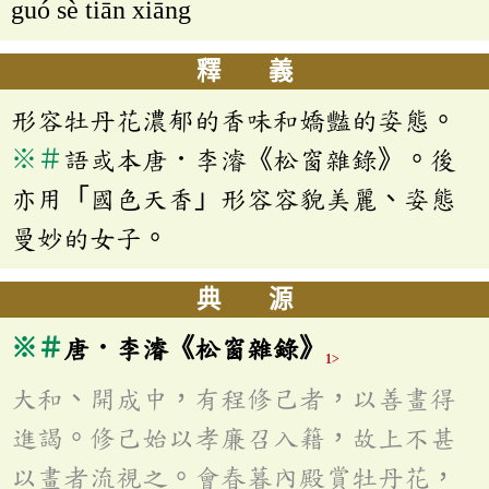
guó sè tiān xiāng
釋 義
形容牡丹花濃郁的香味和嬌豔的姿態。
※
＃
語或本唐．李濬《松窗雜錄》。後
亦用「國色天香」形容容貌美麗、姿態
曼妙的女子。
典 源
※
＃
唐．李濬《松窗雜錄》
1>
大和、開成中，有程修己者，以善畫得
進謁。修己始以孝廉召入籍，故上不甚
以畫者流視之。會春暮內殿賞牡丹花，