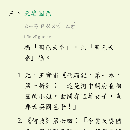
天姿國色
ˊ
ˋ
ㄊㄧㄢ
ㄗ
ㄍㄨㄛ
ㄙㄜ
tiān zī guó sè
猶「國色天香」。見「國色天
香」條。
元．王實甫《西廂記．第一本．
第一折》：「這是河中開府崔相
國的小姐，世間有這等女子，豈
非天姿國色乎！」
《何典》第七回：「令愛天姿國