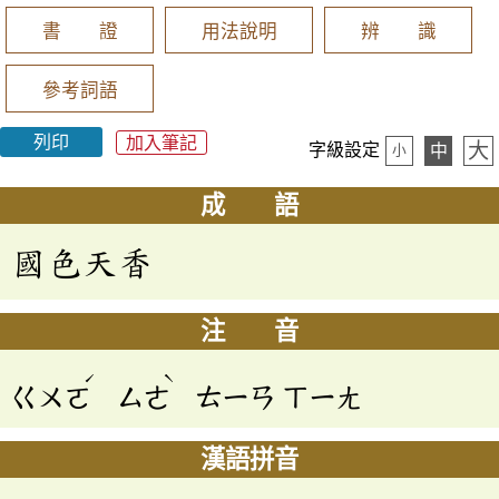
書 證
用法說明
辨 識
參考詞語
列印
加入筆記
大
字級設定
中
小
成 語
國色天香
注 音
ˊ
ˋ
ㄍㄨㄛ
ㄙㄜ
ㄊㄧㄢ
ㄒㄧㄤ
漢語拼音