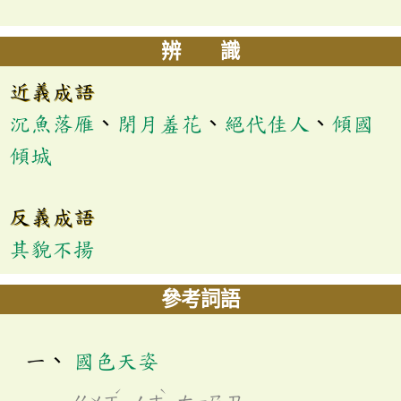
辨 識
近義成語
沉魚落雁
、
閉月羞花
、
絕代佳人
、
傾國
傾城
反義成語
其貌不揚
參考詞語
國色天姿
ˊ
ˋ