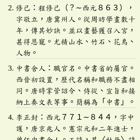
修己：程修己（？∼西元８６３），
字敬立，唐冀州人。從周昉學畫數十
年，傳其妙訣。並以畫藝獲召入宮，
甚得恩寵。尤精山水、竹石、花鳥、
人物。
中書舍人：職官名。中書省的屬官。
西晉初設置，歷代名稱和職務不盡相
同。唐時掌管詔令、侍從、宣旨和接
納上奏文表等事。簡稱為「中書」。
李正封：西元７７１∼８４４，字中
護，唐京兆人。憲宗元和二年進士，
曾任中書舍人。工詩，其〈牡丹〉詩