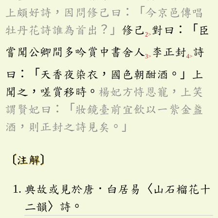
上頗好詩，因問修己曰：「今京邑傳唱
牡丹花詩誰為首出？」
修己
對曰：「臣
2>
嘗聞公卿間多吟賞中書舍人
李正封
詩
3>
4>
曰：「天香夜染衣，國色朝酣酒。」上
聞之，嗟賞移時。
楊妃方恃恩寵，上笑
謂賢妃曰：「妝鏡臺前宜飲以一紫金盞
酒，則正封之詩見矣。」
〔注解〕
典故或見於唐．白居易〈山石榴花十
二韻〉詩。