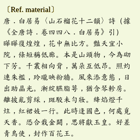
〔Ref. material〕
唐．白居易〈山石榴花十二韻〉詩（據
《全唐詩．卷四四八．白居易》引）
曄曄復煌煌，花中無比方。豔夭宜小
院，條短稱低廊。本是山頭物，今為砌
下芳。千叢相向背，萬朵互低昂。照灼
連朱檻，玲瓏映粉牆。風來添意態，日
出助晶光。漸綻臙脂萼，猶含琴軫房。
離披亂剪綵，斑駮未勻妝。絳焰燈千
炷，紅裙妓一行。此時逢國色，何處覓
天香。恐合栽金闕，思將獻玉皇。好差
青鳥使，封作百花王。