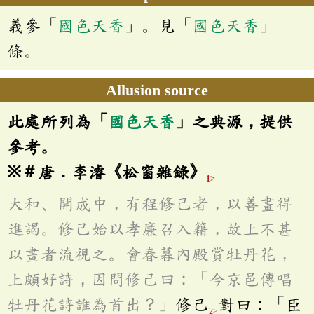
義參「
國色天香
」。見「
國色天香
」
條。
Allusion source
此處所列為「
國色天香
」之典源，提供
參考。
※＃唐．李濬《松窗雜錄》
1>
大和、開成中，有程修己者，以善畫得
進謁。修己始以孝廉召入籍，故上不甚
以畫者流視之。會春暮內殿賞牡丹花，
上頗好詩，因問修己曰：「今京邑傳唱
牡丹花詩誰為首出？」
修己
對曰：「臣
2>