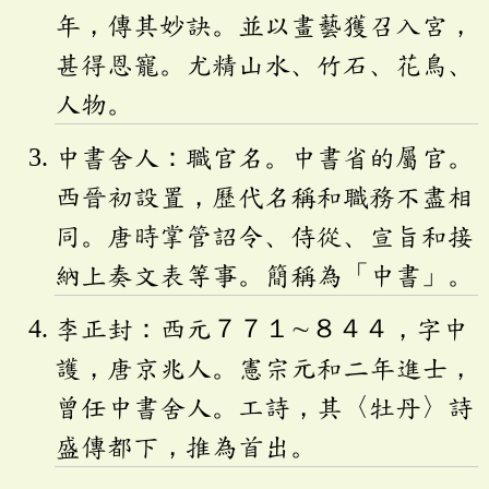
年，傳其妙訣。並以畫藝獲召入宮，
甚得恩寵。尤精山水、竹石、花鳥、
人物。
中書舍人：職官名。中書省的屬官。
西晉初設置，歷代名稱和職務不盡相
同。唐時掌管詔令、侍從、宣旨和接
納上奏文表等事。簡稱為「中書」。
李正封：西元７７１∼８４４，字中
護，唐京兆人。憲宗元和二年進士，
曾任中書舍人。工詩，其〈牡丹〉詩
盛傳都下，推為首出。