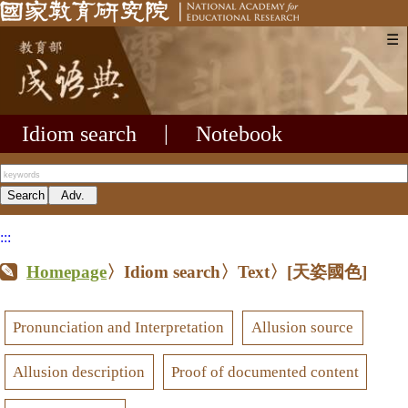
☰
Idiom search
|
Notebook
:::
Homepage
〉Idiom search〉Text〉
[天姿國色]
Pronunciation and Interpretation
Allusion source
Allusion description
Proof of documented content