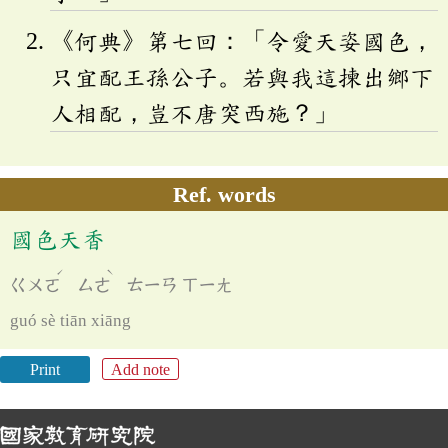
《何典》第七回：「令愛天姿國色，
只宜配王孫公子。若與我這揀出鄉下
人相配，豈不唐突西施？」
Ref. words
國色天香
ˊ
ˋ
ㄍㄨㄛ
ㄙㄜ
ㄊㄧㄢ
ㄒㄧㄤ
guó sè tiān xiāng
Print
Add note