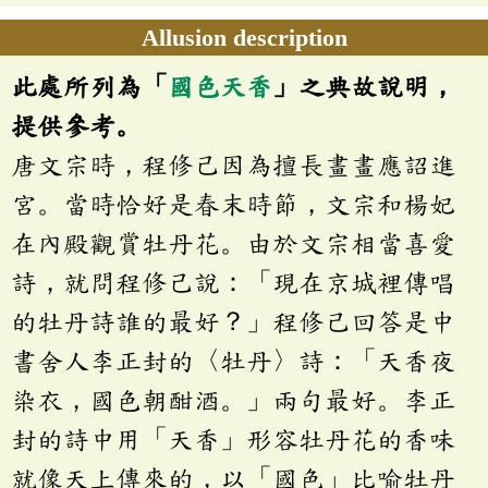
Allusion description
此處所列為「
國色天香
」之典故說明，
提供參考。
唐文宗時，程修己因為擅長畫畫應詔進
宮。當時恰好是春末時節，文宗和楊妃
在內殿觀賞牡丹花。由於文宗相當喜愛
詩，就問程修己說：「現在京城裡傳唱
的牡丹詩誰的最好？」程修己回答是中
書舍人李正封的〈牡丹〉詩：「天香夜
染衣，國色朝酣酒。」兩句最好。李正
封的詩中用「天香」形容牡丹花的香味
就像天上傳來的，以「國色」比喻牡丹