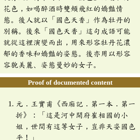
花色，如喝醉酒時雙頰飛紅的嬌豔情
態。後人就以「國色天香」作為牡丹的
別稱。後來「國色天香」這句成語可能
就從這裡演變而出，用來形容牡丹花濃
郁的香味和嬌豔的姿態。後亦用以形容
容貌美麗、姿態曼妙的女子。
Proof of documented content
元．王實甫《西廂記．第一本．第一
折》：「這是河中開府崔相國的小
姐，世間有這等女子，豈非天姿國色
乎！」