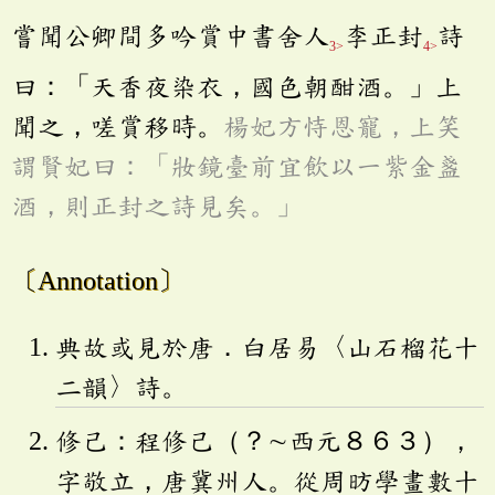
嘗聞公卿間多吟賞中書舍人
李正封
詩
3>
4>
曰：「天香夜染衣，國色朝酣酒。」上
聞之，嗟賞移時。
楊妃方恃恩寵，上笑
謂賢妃曰：「妝鏡臺前宜飲以一紫金盞
酒，則正封之詩見矣。」
〔Annotation〕
典故或見於唐．白居易〈山石榴花十
二韻〉詩。
修己：程修己（？∼西元８６３），
字敬立，唐冀州人。從周昉學畫數十