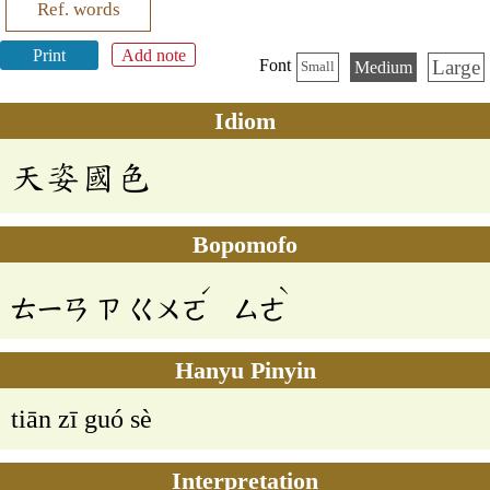
Ref. words
Print
Add note
Large
Font
Medium
Small
Idiom
天姿國色
Bopomofo
ˊ
ˋ
ㄊㄧㄢ
ㄗ
ㄍㄨㄛ
ㄙㄜ
Hanyu Pinyin
tiān zī guó sè
Interpretation