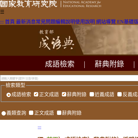
☰
:::
首頁
最新消息
常見問題
編輯說明
使用說明
網站導覽
EN
基礎
成語檢索
|
辭典附錄
|
檢索類型
成語檢索
正文成語
辭典附錄
近義成語
反義成
義類查詢
正文成語
辭典附錄
:::