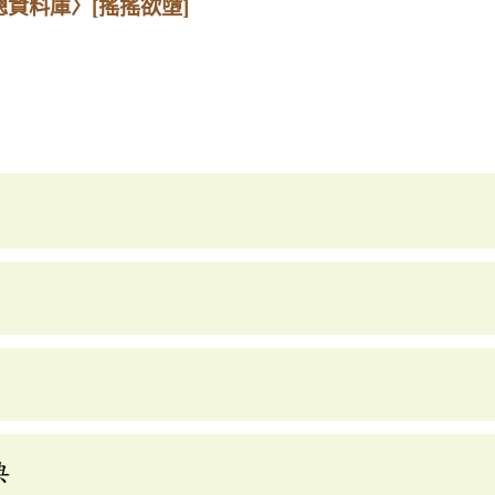
總資料庫〉
[搖搖欲墮]
典