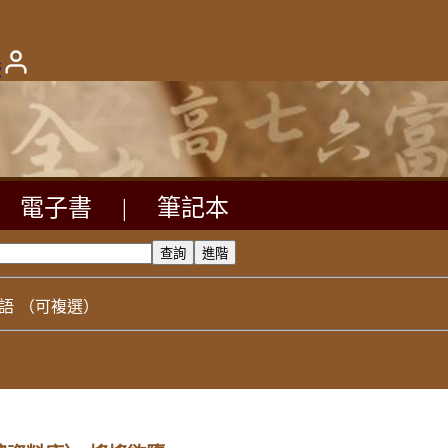
版
電子書
|
筆記本
語
（可複選）