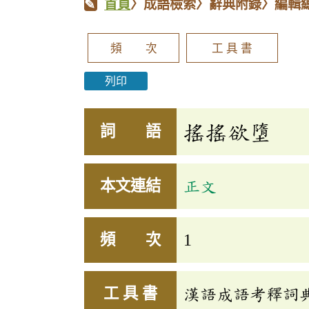
首頁
〉成語檢索〉辭典附錄〉編輯
頻 次
工 具 書
列印
搖搖欲墮
詞 語
本文連結
正文
頻 次
1
工 具 書
漢語成語考釋詞