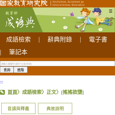
☰
成語檢索
|
辭典附錄
|
電子書
|
筆記本
:::
首頁
〉成語檢索〉正文〉
[搖搖欲墮]
音讀與釋義
典故說明