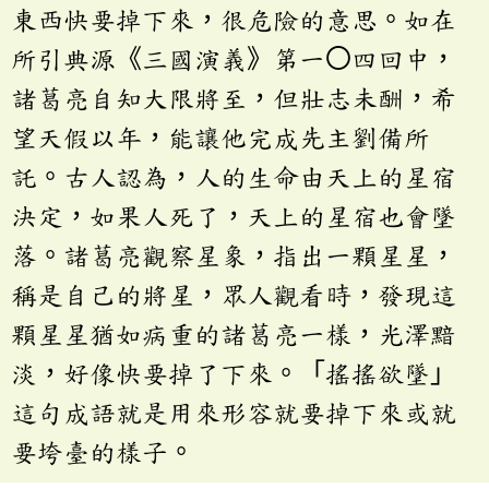
東西快要掉下來，很危險的意思。如在
所引典源《三國演義》第一〇四回中，
諸葛亮自知大限將至，但壯志未酬，希
望天假以年，能讓他完成先主劉備所
託。古人認為，人的生命由天上的星宿
決定，如果人死了，天上的星宿也會墜
落。諸葛亮觀察星象，指出一顆星星，
稱是自己的將星，眾人觀看時，發現這
顆星星猶如病重的諸葛亮一樣，光澤黯
淡，好像快要掉了下來。「搖搖欲墜」
這句成語就是用來形容就要掉下來或就
要垮臺的樣子。