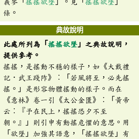
義參「
搖搖欲墜
」。見「
搖搖欲墜
」
條。
典故說明
此處所列為「
搖搖欲墜
」之典故說明，
提供參考。
搖搖，是搖動不穩的樣子，如《大戴禮
記．武王踐阼》︰「若風將至，必先搖
搖。」是形容物體搖動的樣子。而在
《意林》卷一引《太公金匱》︰「黃帝
云︰『予在民上，搖搖恐夕不至
朝。』」則引申有動搖危懼的意思。用
「欲墜」加強其語意，「搖搖欲墜」有