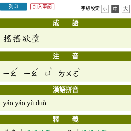
列印
加入筆記
大
字級設定
中
小
成 語
搖搖欲墮
注 音
ˊ
ˊ
ˋ
ˋ
ㄧㄠ
ㄧㄠ
ㄩ
ㄉㄨㄛ
漢語拼音
yáo yáo yù duò
釋 義