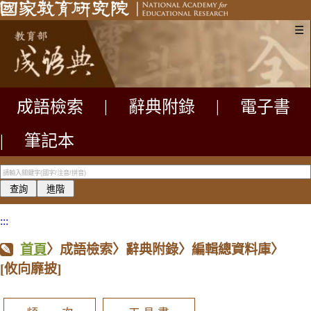
☰
成語檢索
|
辭典附錄
|
電子書
|
筆記本
:::
首頁
〉成語檢索〉辭典附錄〉編輯總資料庫〉
[攸向靡披]