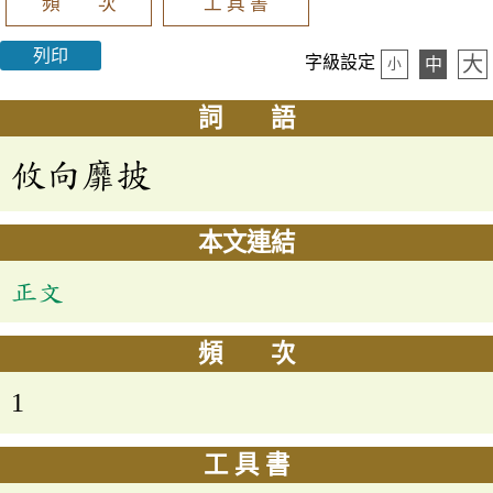
頻 次
工 具 書
列印
大
字級設定
中
小
詞 語
攸向靡披
本文連結
正文
頻 次
1
工 具 書