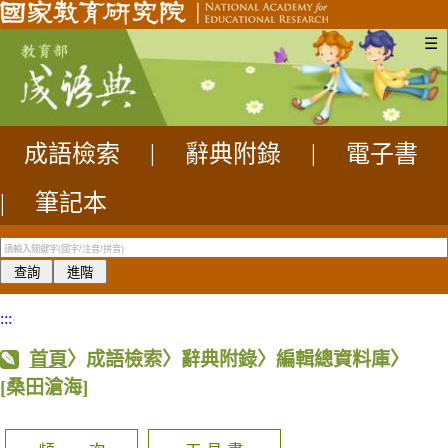
☰
成語檢索
|
辭典附錄
|
電子書
|
筆記本
:::
首頁
〉成語檢索〉辭典附錄〉編輯總資料庫〉
[桑田滄海]