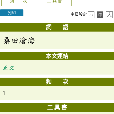
頻 次
工 具 書
列印
大
字級設定
中
小
詞 語
桑田滄海
本文連結
正文
頻 次
1
工 具 書