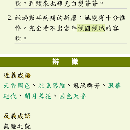
貌，到頭來也難免白髮蒼蒼。
經過數年病痛的折磨，她變得十分憔
悴，完全看不出當年
傾國傾城
的容
貌。
辨 識
近義成語
天香國色
、
沉魚落雁
、冠絕群芳、
風華
絕代
、
閉月羞花
、
國色天香
反義成語
無鹽之貌