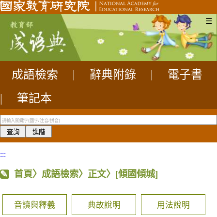
☰
成語檢索
|
辭典附錄
|
電子書
|
筆記本
:::
首頁
〉成語檢索〉正文〉
[傾國傾城]
音讀與釋義
典故說明
用法說明