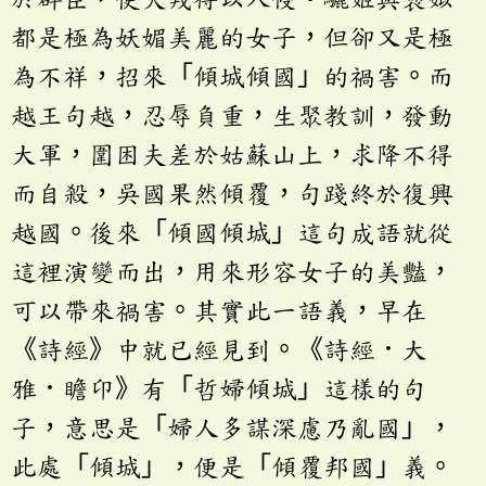
都是極為妖媚美麗的女子，但卻又是極
為不祥，招來「傾城傾國」的禍害。而
越王句越，忍辱負重，生聚教訓，發動
大軍，圍困夫差於姑蘇山上，求降不得
而自殺，吳國果然傾覆，句踐終於復興
越國。後來「傾國傾城」這句成語就從
這裡演變而出，用來形容女子的美豔，
可以帶來禍害。其實此一語義，早在
《詩經》中就已經見到。《詩經．大
雅．瞻卬》有「哲婦傾城」這樣的句
子，意思是「婦人多謀深慮乃亂國」，
此處「傾城」，便是「傾覆邦國」義。