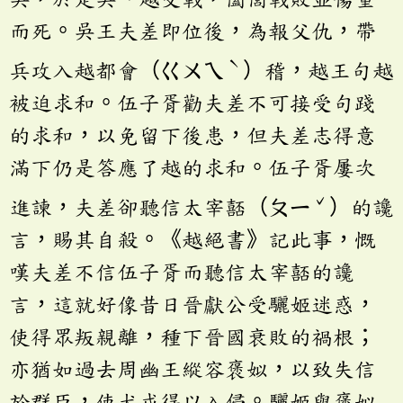
而死。吳王夫差即位後，為報父仇，帶
ˋ
兵攻入越都會（ㄍㄨㄟ
）稽，越王句越
被迫求和。伍子胥勸夫差不可接受句踐
的求和，以免留下後患，但夫差志得意
滿下仍是答應了越的求和。伍子胥屢次
ˇ
進諫，夫差卻聽信太宰嚭（ㄆㄧ
）的讒
言，賜其自殺。《越絕書》記此事，慨
嘆夫差不信伍子胥而聽信太宰嚭的讒
言，這就好像昔日晉獻公受驪姬迷惑，
使得眾叛親離，種下晉國衰敗的禍根；
亦猶如過去周幽王縱容褒姒，以致失信
於群臣，使犬戎得以入侵。驪姬與褒姒