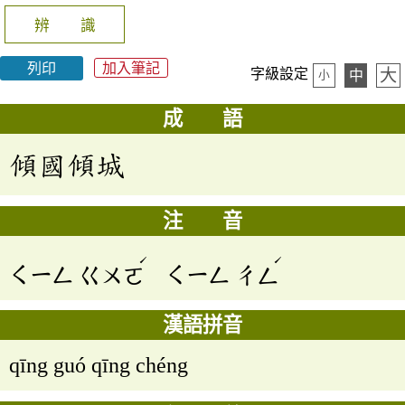
辨 識
列印
加入筆記
大
字級設定
中
小
成 語
傾國傾城
注 音
ˊ
ˊ
ㄑㄧㄥ
ㄍㄨㄛ
ㄑㄧㄥ
ㄔㄥ
漢語拼音
qīng guó qīng chéng