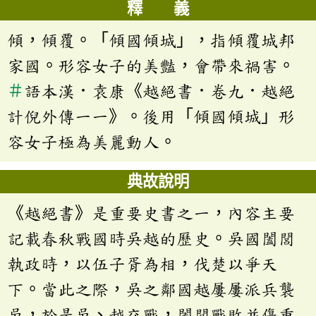
釋 義
傾，傾覆。「傾國傾城」，指傾覆城邦
家國。形容女子的美豔，會帶來禍害。
＃
語本漢．袁康《越絕書．卷九．越絕
計倪外傳一一》。後用「傾國傾城」形
容女子極為美麗動人。
典故說明
《越絕書》是重要史書之一，內容主要
記載春秋戰國時吳越的歷史。吳國闔閭
執政時，以伍子胥為相，伐楚以爭天
下。當此之際，吳之鄰國越屢屢派兵襲
吳，於是吳、越交戰，闔閭戰敗並傷重