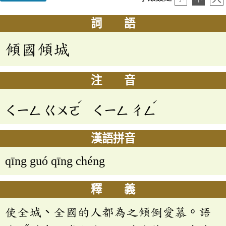
詞 語
傾國傾城
注 音
ˊ
ˊ
ㄑㄧㄥ
ㄍㄨㄛ
ㄑㄧㄥ
ㄔㄥ
漢語拼音
qīng guó qīng chéng
釋 義
使全城、全國的人都為之傾倒愛慕。語