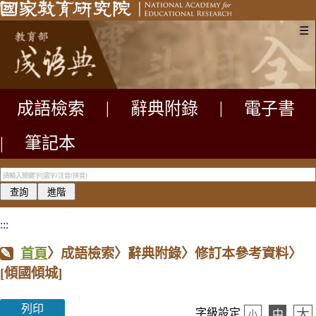
☰
成語檢索
|
辭典附錄
|
電子書
|
筆記本
:::
首頁
〉成語檢索〉辭典附錄〉修訂本參考資料〉
[傾國傾城]
列印
大
字級設定
中
小