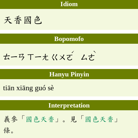
Idiom
天香國色
Bopomofo
ˊ
ˋ
ㄊㄧㄢ
ㄒㄧㄤ
ㄍㄨㄛ
ㄙㄜ
Hanyu Pinyin
tiān xiāng guó sè
Interpretation
義參「
國色天香
」。見「
國色天香
」
條。