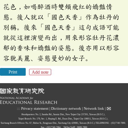
花色，如喝醉酒時雙頰飛紅的嬌豔情
態。後人就以「國色天香」作為牡丹的
別稱。後來「國色天香」這句成語可能
就從這裡演變而出，用來形容牡丹花濃
郁的香味和嬌豔的姿態。後亦用以形容
容貌美麗、姿態曼妙的女子。
Print
Add note
✉
:::
Privacy statement
|
Dictionary network
|
Network link
|
Headquarters: No. 2, Sanshu Rd., Sanxia Dist., New Taipei City 237201, Taiwan (R.O.C.)、
Taipei Branch: No. 179, Sec. 1, Heping E. Rd., Daan Dist., Taipei City 106011, Taiwan (R.O.C.)、
Taichung Branch Offices: No. 67, Shifan St., Fengyuan Dist., Taichung City 420081, Taiwan (R.O.C.)
TELEPHONE：(02)7740-7890、
Fax：(02)7740-7064、
TANet VoIP：9009-7890