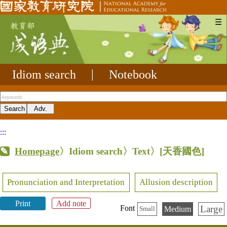
☰
Idiom search
|
Notebook
:::
Homepage
〉Idiom search〉Text〉
[天香國色]
Pronunciation and Interpretation
Allusion description
Print
Add note
Large
Font
Medium
Small