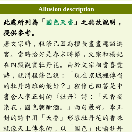
Allusion description
此處所列為「
國色天香
」之典故說明，
提供參考。
唐文宗時，程修己因為擅長畫畫應詔進
宮。當時恰好是春末時節，文宗和楊妃
在內殿觀賞牡丹花。由於文宗相當喜愛
詩，就問程修己說：「現在京城裡傳唱
的牡丹詩誰的最好？」程修己回答是中
書舍人李正封的〈牡丹〉詩：「天香夜
染衣，國色朝酣酒。」兩句最好。李正
封的詩中用「天香」形容牡丹花的香味
就像天上傳來的，以「國色」比喻牡丹