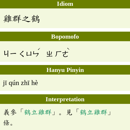
Idiom
雞群之鶴
Bopomofo
ˊ
ˋ
ㄐㄧ
ㄑㄩㄣ
ㄓ
ㄏㄜ
Hanyu Pinyin
jī qún zhī hè
Interpretation
義參「
鶴立雞群
」。見「
鶴立雞群
」
條。