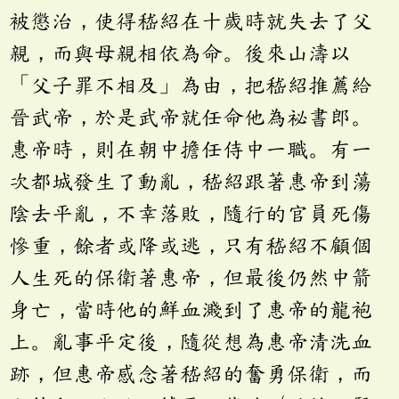
被懲治，使得嵇紹在十歲時就失去了父
親，而與母親相依為命。後來山濤以
「父子罪不相及」為由，把嵇紹推薦給
晉武帝，於是武帝就任命他為祕書郎。
惠帝時，則在朝中擔任侍中一職。有一
次都城發生了動亂，嵇紹跟著惠帝到蕩
陰去平亂，不幸落敗，隨行的官員死傷
慘重，餘者或降或逃，只有嵇紹不顧個
人生死的保衛著惠帝，但最後仍然中箭
身亡，當時他的鮮血濺到了惠帝的龍袍
上。亂事平定後，隨從想為惠帝清洗血
跡，但惠帝感念著嵇紹的奮勇保衛，而