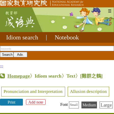
☰
Idiom search
|
Notebook
:::
Homepage
〉Idiom search〉Text〉
[雞群之鶴]
Pronunciation and Interpretation
Allusion description
Print
Add note
Large
Font
Medium
Small