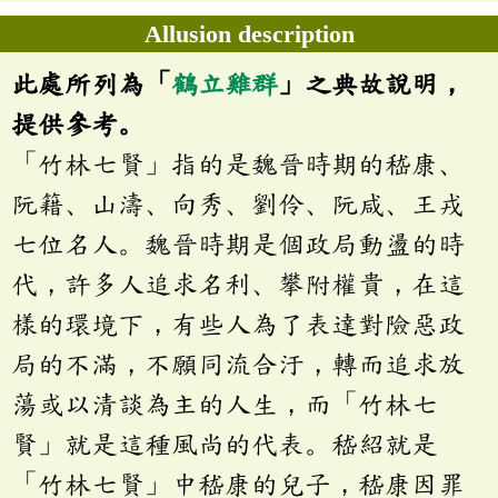
Allusion description
此處所列為「
鶴立雞群
」之典故說明，
提供參考。
「竹林七賢」指的是魏晉時期的嵇康、
阮籍、山濤、向秀、劉伶、阮咸、王戎
七位名人。魏晉時期是個政局動盪的時
代，許多人追求名利、攀附權貴，在這
樣的環境下，有些人為了表達對險惡政
局的不滿，不願同流合汙，轉而追求放
蕩或以清談為主的人生，而「竹林七
賢」就是這種風尚的代表。嵇紹就是
「竹林七賢」中嵇康的兒子，嵇康因罪