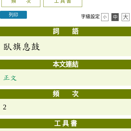
頻 次
工 具 書
列印
大
字級設定
中
小
詞 語
臥旗息鼓
本文連結
正文
頻 次
2
工 具 書