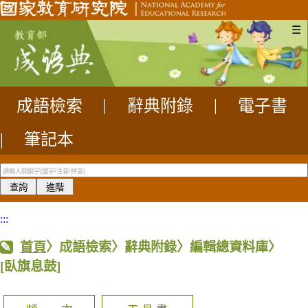
☰
成語檢索
|
辭典附錄
|
電子書
|
筆記本
:::
首頁
〉成語檢索〉辭典附錄〉編輯總資料庫〉
[臥旗息鼓]