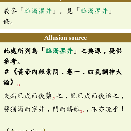
義參「
臨渴掘井
」。見「
臨渴掘井
」
條。
Allusion source
此處所列為「
臨渴掘井
」之典源，提供
參考。
＃《黃帝內經素問．卷一．四氣調神大
論》
1>
夫病已成而後藥
之，亂已成而後治之，
2>
譬猶渴而穿井，鬥而鑄錐
，不亦晚乎！
3>