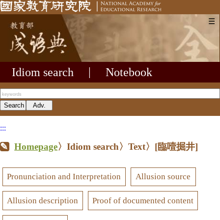
☰
Idiom search
|
Notebook
:::
Homepage
〉Idiom search〉Text〉
[臨噎掘井]
Pronunciation and Interpretation
Allusion source
Allusion description
Proof of documented content