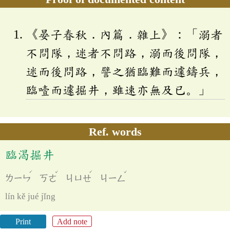
《晏子春秋．內篇．雜上》：「溺者
不問隊，迷者不問路，溺而後問隊，
迷而後問路，譬之猶臨難而遽鑄兵，
臨噎而遽掘井，雖速亦無及已。」
Ref. words
臨渴掘井
ˊ
ˇ
ˊ
ˇ
ㄌㄧㄣ
ㄎㄜ
ㄐㄩㄝ
ㄐㄧㄥ
lín kě jué jǐng
Print
Add note