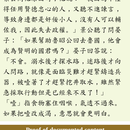
得任用賢德忠心的人，又聽不進諫言，
導致身邊都是奸佞小人，沒有人可以輔
佐我，因此失去政權。」景公聽了問晏
子：「如果幫助魯昭公回去魯國，他會
成為賢明的國君嗎？」晏子回答說：
「不會。溺水後才探水路，迷路後才向
人問路，就像是面臨災難才趕緊鑄造兵
器，被噎著了才趕緊挖井取水，雖然緊
急採取行動但是已經來不及了！」
「噎」指食物塞住咽喉，氣透不過來。
如果把噎改成渴，意思就會更明白。
Proof of documented content