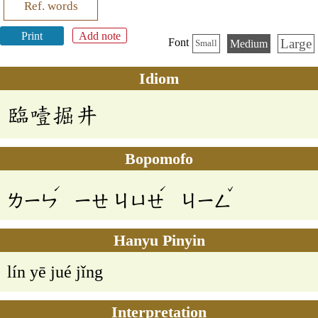
Ref. words
Print
Add note
Large
Font
Medium
Small
Idiom
臨噎掘井
Bopomofo
ˊ
ˊ
ˇ
ㄌㄧㄣ
ㄧㄝ
ㄐㄩㄝ
ㄐㄧㄥ
Hanyu Pinyin
lín yē jué jǐng
Interpretation