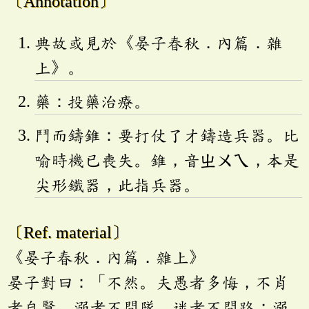
〔Annotation〕
典故或見於《晏子春秋．內篇．雜
上》。
藥：投藥治療。
鬥而鑄錐：要打仗了才鑄造兵器。比
喻時機已喪失。錐，音
ㄓㄨㄟ
，本是
尖形鐵器，此指兵器。
〔Ref. material〕
《晏子春秋．內篇．雜上》
晏子對曰：「不然。夫愚者多悔，不肖
者自賢。溺者不問隊，迷者不問路；溺