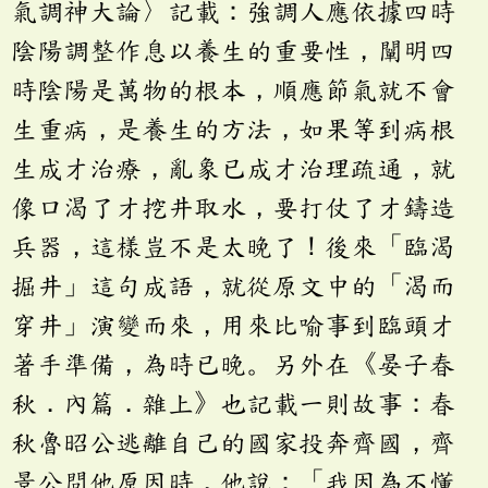
氣調神大論〉記載：強調人應依據四時
陰陽調整作息以養生的重要性，闡明四
時陰陽是萬物的根本，順應節氣就不會
生重病，是養生的方法，如果等到病根
生成才治療，亂象已成才治理疏通，就
像口渴了才挖井取水，要打仗了才鑄造
兵器，這樣豈不是太晚了！後來「臨渴
掘井」這句成語，就從原文中的「渴而
穿井」演變而來，用來比喻事到臨頭才
著手準備，為時已晚。另外在《晏子春
秋．內篇．雜上》也記載一則故事：春
秋魯昭公逃離自己的國家投奔齊國，齊
景公問他原因時，他說：「我因為不懂