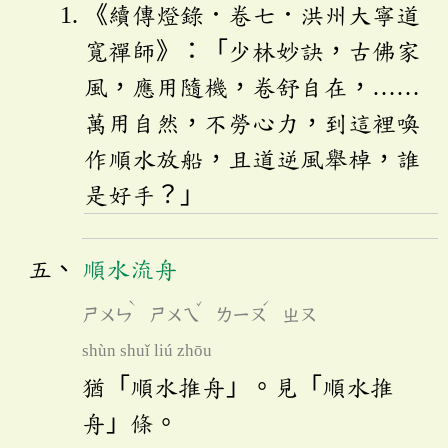
《續傳燈錄．卷七．洪州大寧道
寬禪師》：「少林妙訣，古佛家
風，應用隨機，卷舒自在，……
萬用自然，不勞心力，到這裡喚
作順水放船，且道逆風舉棹，誰
是好手？」
順水流舟
ˋ
ˇ
ˊ
ㄕㄨㄣ
ㄕㄨㄟ
ㄌㄧㄡ
ㄓㄡ
shùn shuǐ liú zhōu
猶「順水推舟」。見「順水推
舟」條。