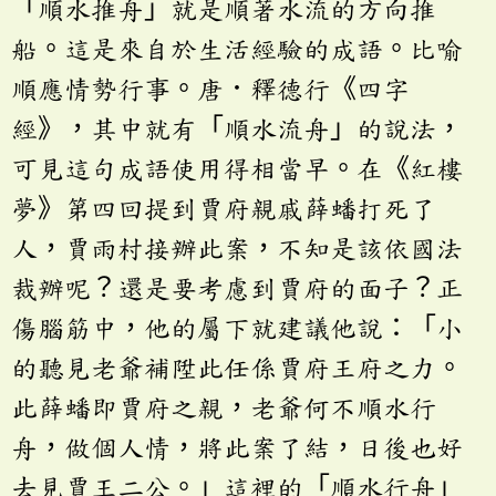
「順水推舟」就是順著水流的方向推
船。這是來自於生活經驗的成語。比喻
順應情勢行事。唐．釋德行《四字
經》，其中就有「順水流舟」的說法，
可見這句成語使用得相當早。在《紅樓
夢》第四回提到賈府親戚薛蟠打死了
人，賈雨村接辦此案，不知是該依國法
裁辦呢？還是要考慮到賈府的面子？正
傷腦筋中，他的屬下就建議他說：「小
的聽見老爺補陞此任係賈府王府之力。
此薛蟠即賈府之親，老爺何不順水行
舟，做個人情，將此案了結，日後也好
去見賈王二公。」這裡的「順水行舟」