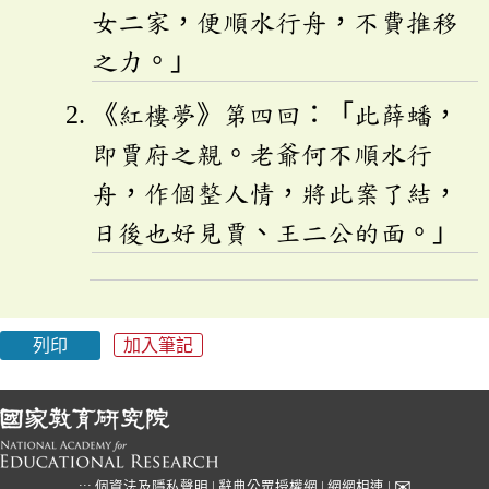
女二家，便順水行舟，不費推移
之力。」
《紅樓夢》第四回：「此薛蟠，
即賈府之親。老爺何不順水行
舟，作個整人情，將此案了結，
日後也好見賈、王二公的面。」
列印
加入筆記
✉
:::
個資法及隱私聲明
|
辭典公眾授權網
|
網網相連
|