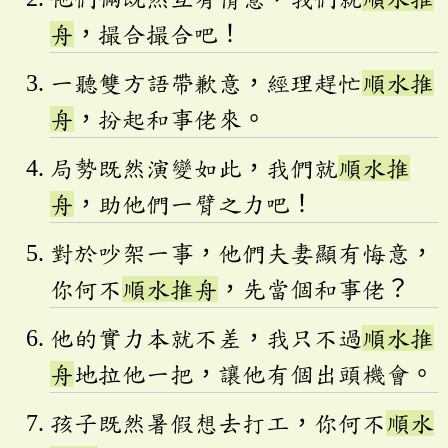
舟
，撮合撮合吧！
一聽雙方語帶歉意，經理趕忙
順水推
舟
，扮起和事佬來。
局勢既然演變如此，我們就
順水推
舟
，助他們一臂之力吧！
對於吵架一事，他們夫妻顯有悔意，
你何不
順水推舟
，先當個和事佬？
他的實力本就不差，我只不過
順水推
舟
地拉他一把，讓他有個出頭機會。
孩子既然暑假想去打工，你何不
順水