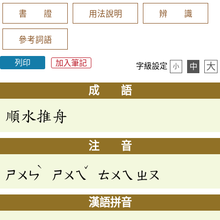
書 證
用法說明
辨 識
參考詞語
列印
加入筆記
大
字級設定
中
小
成 語
順水推舟
注 音
ˋ
ˇ
ㄕㄨㄣ
ㄕㄨㄟ
ㄊㄨㄟ
ㄓㄡ
漢語拼音