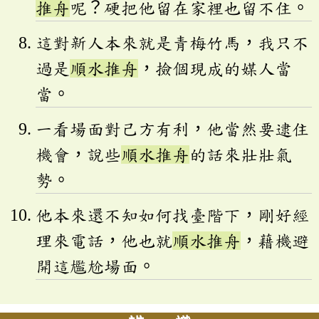
推舟
呢？硬把他留在家裡也留不住。
這對新人本來就是青梅竹馬，我只不
過是
順水推舟
，撿個現成的媒人當
當。
一看場面對己方有利，他當然要逮住
機會，說些
順水推舟
的話來壯壯氣
勢。
他本來還不知如何找臺階下，剛好經
理來電話，他也就
順水推舟
，藉機避
開這尷尬場面。