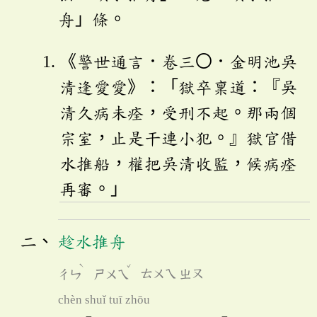
舟」條。
《警世通言．卷三〇．金明池吳
清逢愛愛》：「獄卒稟道：『吳
清久病未痊，受刑不起。那兩個
宗室，止是干連小犯。』獄官借
水推船，權把吳清收監，候病痊
再審。」
趁水推舟
ˋ
ˇ
ㄔㄣ
ㄕㄨㄟ
ㄊㄨㄟ
ㄓㄡ
chèn shuǐ tuī zhōu