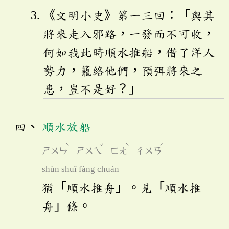
《文明小史》第一三回：「與其
將來走入邪路，一發而不可收，
何如我此時順水推船，借了洋人
勢力，籠絡他們，預弭將來之
患，豈不是好？」
順水放船
ˋ
ˇ
ˋ
ˊ
ㄕㄨㄣ
ㄕㄨㄟ
ㄈㄤ
ㄔㄨㄢ
shùn shuǐ fàng chuán
猶「順水推舟」。見「順水推
舟」條。