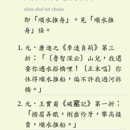
shùn shuǐ tuī chuán
即「順水推舟」。見「順水推
舟」條。
元．康進之《李逵負荊》第三
折：「〔魯智深云〕山兒，我還
要你遇水搭橋哩！〔正末唱〕你
休得順水推船，偏不許我過河拆
橋。」
元．王實甫《破窰記》第一折：
「擠眉弄眼，俐齒伶牙，攀高接
貴，順水推船。」