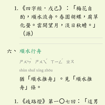
《四字經．戊己》：「梅花自
酌，順水流舟。春園胡蝶，腐草
化螢。雲開望月，淡日秋蟾。」
（源）
順水行舟
ˋ
ˇ
ˊ
ㄕㄨㄣ
ㄕㄨㄟ
ㄒㄧㄥ
ㄓㄡ
shùn shuǐ xíng zhōu
猶「順水推舟」。見「順水推
舟」條。
《歧路燈》第一〇七回：「這男