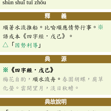
shùn shuǐ tuī zhōu
釋 義
順著水流推船。比喻順應情勢行事。
※
語或本《四字經．戊己》。
△
「
因勢利導
」
典 源
※
《四字經．戊己》
梅花自酌，
順水流舟。
春園胡蝶，腐草
化螢。雲開望月，淡日秋蟾。
典故說明