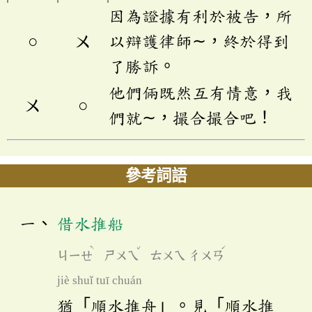
因為證據有利於被告，所
○
ㄨ
以辯護律師∼，終於得到
了勝訴。
他們倆既然互有情意，我
ㄨ
○
們就∼，撮合撮合吧！
參考詞語
借水推船
ˋ
ˇ
ˊ
ㄐㄧㄝ
ㄕㄨㄟ
ㄊㄨㄟ
ㄔㄨㄢ
jiè shuǐ tuī chuán
猶「順水推舟」。見「順水推