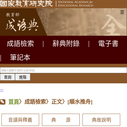
☰
成語檢索
|
辭典附錄
|
電子書
|
筆記本
:::
首頁
〉成語檢索〉正文〉
[順水推舟]
音讀與釋義
典 源
典故說明