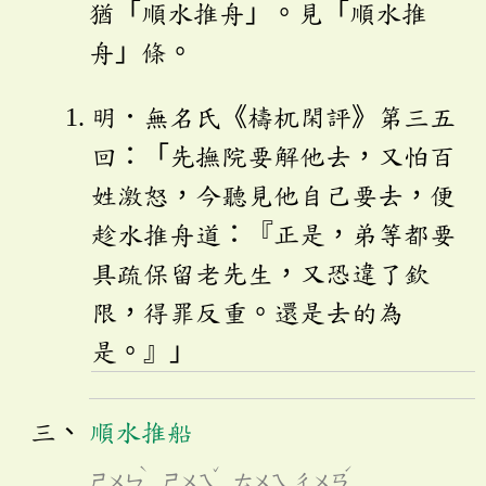
猶「順水推舟」。見「順水推
舟」條。
明．無名氏《檮杌閑評》第三五
回：「先撫院要解他去，又怕百
姓激怒，今聽見他自己要去，便
趁水推舟道：『正是，弟等都要
具疏保留老先生，又恐違了欽
限，得罪反重。還是去的為
是。』」
順水推船
ˋ
ˇ
ˊ
ㄕㄨㄣ
ㄕㄨㄟ
ㄊㄨㄟ
ㄔㄨㄢ