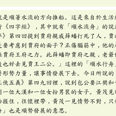
就是順著水流的方向推船。這是來自於生活
行《四字經》，其中就有「順水流舟」的說
夢》第四回提到賈府親戚薛蟠打死了人，賈
是要考慮到賈府的面子？正傷腦筋中，他的
係賈府王府之力。此薛蟠即賈府之親，老爺
後也好去見賈王二公。」這裡的「順水行舟
著形勢力量，讓事情發展下去。今日所說的
三俠五義》第四九回裡，說到包公要江樊和
到一位大漢和一位女扮男裝的女子。黃茂見
給握住，往懷裡帶，黃茂一見情勢不對，只
舟」也是順勢發展的意思。