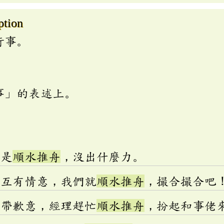
ption
行事。
事」的表述上。
只是
順水推舟
，沒出什麼力。
然互有情意，我們就
順水推舟
，撮合撮合吧
語帶歉意，經理趕忙
順水推舟
，扮起和事佬