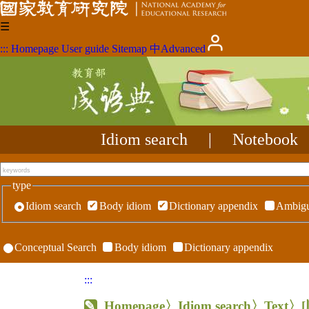
☰
:::
Homepage
User guide
Sitemap
中
Advanced
Idiom search
|
Notebook
type
Idiom search
Body idiom
Dictionary appendix
Ambigu
Conceptual Search
Body idiom
Dictionary appendix
:::
Homepage
〉Idiom search〉Text〉