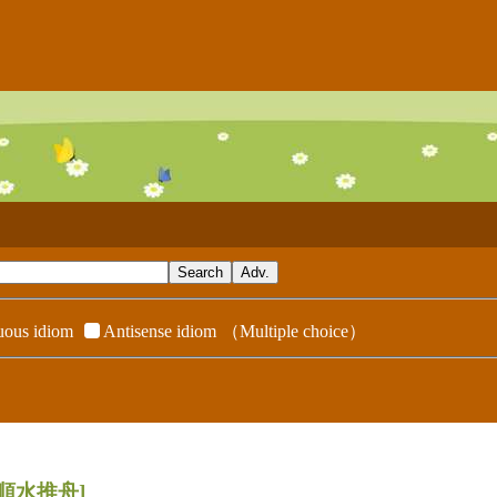
ous idiom
Antisense idiom
（Multiple choice）
[順水推舟]