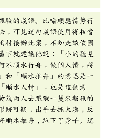
經驗的成語。比喻順應情勢行
法，可見這句成語使用得相當
雨村接辦此案，不知是該依國
屬下就建議他說：「小的聽見
何不順水行舟，做個人情，將
」和「順水推舟」的意思是一
「順水人情」，也是這個意
黃茂兩人去跟蹤一隻來報訊的
形跡可疑，出手去抓大漢，反
好順水推舟，趴下了身子。這