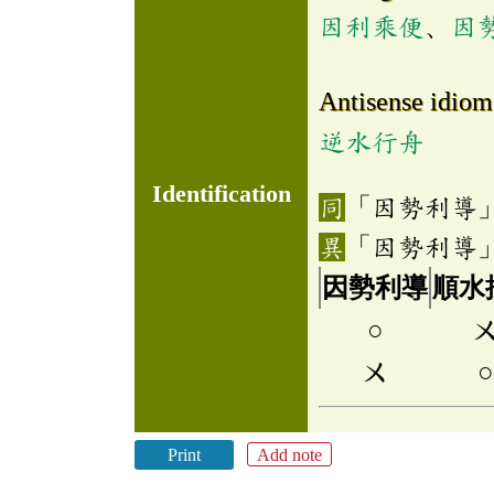
因利乘便
、
因
Antisense idiom
逆水行舟
Identification
「因勢利導
「因勢利導
因勢利導
順水
○
ㄨ
○
Print
Add note