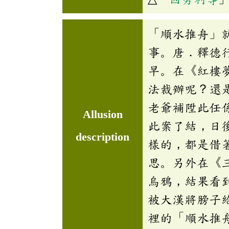
「順水推舟」
事。唐．釋德
早。在《紅樓
法裁辦呢？還
老爺補陞此任
Allusion
此案了結，日
description
樣的，都是借
思。另外在《
烏鴉，結果看
被大漢將膀子
裡的「順水推