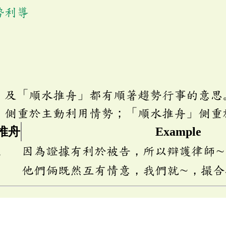
勢利導
」及「順水推舟」都有順著趨勢行事的意思
」側重於主動利用情勢；「順水推舟」側重
推舟
Example
ㄨ
因為證據有利於被告，所以辯護律師∼
他們倆既然互有情意，我們就∼，撮合