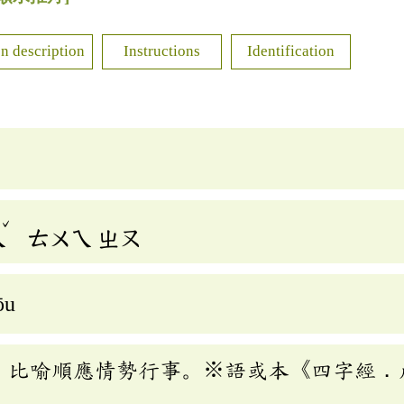
n description
Instructions
Identification
ˇ
ㄟ
ㄊㄨㄟ
ㄓㄡ
ōu
。比喻順應情勢行事。※語或本《四字經．
」