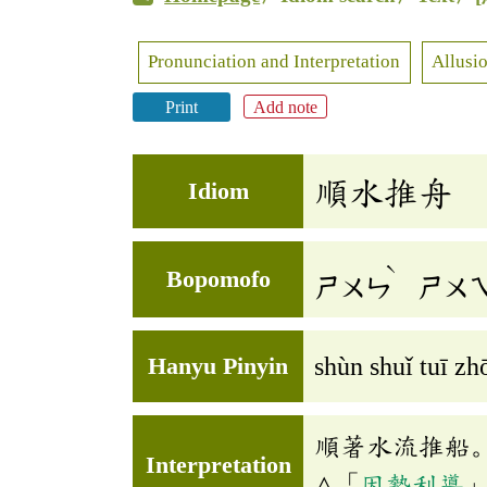
Pronunciation and Interpretation
Allusio
Print
Add note
順水推舟
Idiom
ˋ
Bopomofo
ㄕㄨㄣ
ㄕㄨ
Hanyu Pinyin
shùn shuǐ tuī zh
順著水流推船
Interpretation
△「
因勢利導