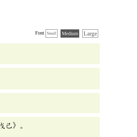
Large
Font
Medium
Small
戊己》。