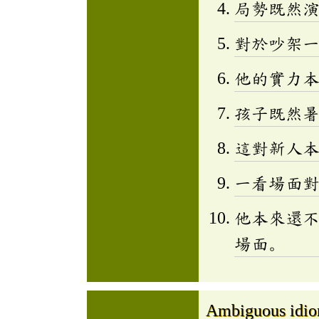
局勢既然
對於吵架
他的實力
孩子既然
這對新人
一看場面
他本來還
場面。
Ambiguous idi