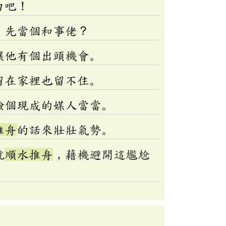
力吧！
，先當個和事佬？
讓他有個出頭機會。
留在家裡也留不住。
撿個現成的媒人當當。
推舟
的話來壯壯氣勢。
就
順水推舟
，藉機避開這尷尬