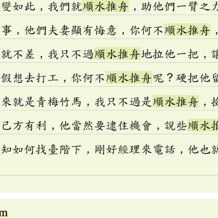
演變如此，我們就
順水推舟
，助他們一臂之
一事，他們夫妻顯有悔意，你何不
順水推舟
本就不差，我只不過
順水推舟
地拉他一把，
暑假想去打工，你何不
順水推舟
呢？硬把他
本來就是青梅竹馬，我只不過是
順水推舟
，
對己方有利，他當然要逮住機會，說些
順水
不知如何找臺階下，剛好經理來電話，他也
om