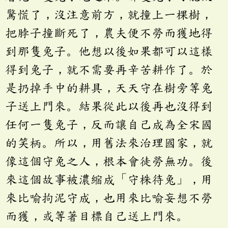
驚慌了，沒注意前方，就撞上一棵樹，
把脖子撞斷死了，農夫便不勞而獲地得
到那隻兔子。他想以後如果都可以這樣
得到兔子，就不需要再辛苦耕作了。於
是扔掉手中的耕具，天天守在樹旁等兔
子送上門來。結果從此以後再也沒得到
任何一隻兔子，反而讓自己成為全宋國
的笑柄。所以，用舊法來治理國家，就
像這個守兔之人，根本會徒勞無功。後
來這個故事被濃縮成「守株待兔」，用
來比喻拘泥守成，也用來比喻妄想不勞
而獲，或等著目標自己送上門來。