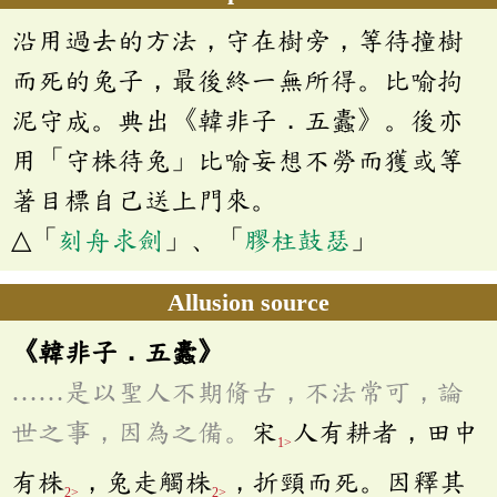
沿用過去的方法，守在樹旁，等待撞樹
而死的兔子，最後終一無所得。比喻拘
泥守成。典出《韓非子．五蠹》。後亦
用「守株待兔」比喻妄想不勞而獲或等
著目標自己送上門來。
△「
刻舟求劍
」、「
膠柱鼓瑟
」
Allusion source
《韓非子．五蠹》
……是以聖人不期脩古，不法常可，論
世之事，因為之備。
宋
人有耕者，田中
1>
有株
，兔走觸株
，折頸而死。因釋其
2>
2>