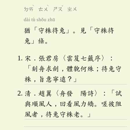
ˋ
ˋ
ˇ
ㄉㄞ
ㄊㄨ
ㄕㄡ
ㄓㄨ
dài tù shǒu zhū
猶「守株待兔」。見「守株待
兔」條。
宋．張君房〈雲笈七籤序〉：
「刻舟求劍，體貌何殊；待兔守
株，旨意寧遠？」
清．趙翼〈舟發 陽詩〉：「試
與順風人，回看風力矯。嗟彼阻
風者，待兔守株老。」