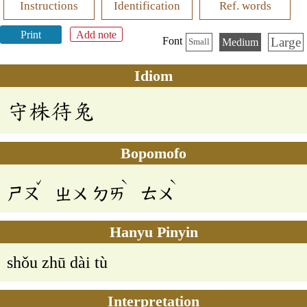
Instructions
Identification
Ref. words
Print
Add note
Large
Font
Medium
Small
Idiom
守株待兔
Bopomofo
ˇ
ˋ
ˋ
ㄕㄡ
ㄓㄨ
ㄉㄞ
ㄊㄨ
Hanyu Pinyin
shǒu zhū dài tù
Interpretation