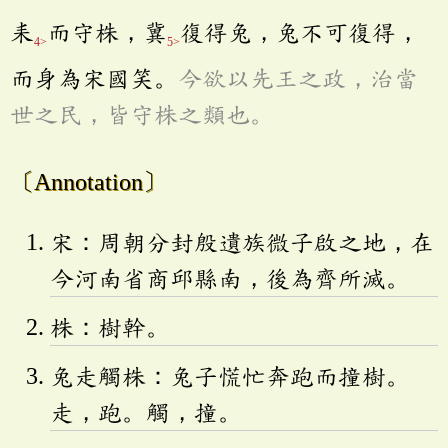
耒
而守株，冀
復得兔，兔不可復得，
4>
5>
而身為宋國笑。
今欲以先王之政，治當
世之民，皆守株之類也。
〔Annotation〕
宋：周朝分封殷遺族微子啟之地，在
今河南省商邱縣南，後為齊所滅。
株：樹幹。
兔走觸株：兔子慌忙奔跑而撞樹。
走，跑。觸，撞。