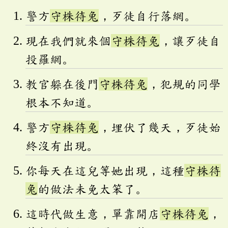
警方
守株待兔
，歹徒自行落網。
現在我們就來個
守株待兔
，讓歹徒自
投羅網。
教官躲在後門
守株待兔
，犯規的同學
根本不知道。
警方
守株待兔
，埋伏了幾天，歹徒始
終沒有出現。
你每天在這兒等她出現，這種
守株待
兔
的做法未免太笨了。
這時代做生意，單靠開店
守株待兔
，