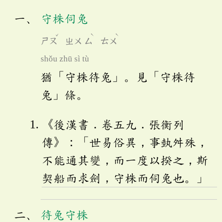
守株伺兔
ˇ
ˋ
ˋ
ㄕㄡ
ㄓㄨ
ㄙ
ㄊㄨ
shǒu zhū sì tù
猶「守株待兔」。見「守株待
兔」條。
《後漢書．卷五九．張衡列
傳》：「世易俗異，事埶舛殊，
不能通其變，而一度以揆之，斯
契船而求劍，守株而伺兔也。」
待兔守株