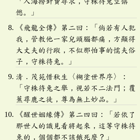
「入海撈針費尋求，守株待兔空僝
僽。」
《飛龍全傳》第二回：「倘若有人犯
我，管教他一家兒頭腦都痛，方顯得
大丈夫的行蹤，不似那怕事的懦夫俗
子，守株待兔。」
清．茂苑惜秋生〈糊塗世界序〉：
「守株待兔之舉，視若不二法門；覆
蕉尋鹿之徒，尊為無上妙品。」
《醒世姻緣傳》第二四回：「若依了
那世人的識見看將起來，這等守株待
兔的，個個都不該餓死麼？」