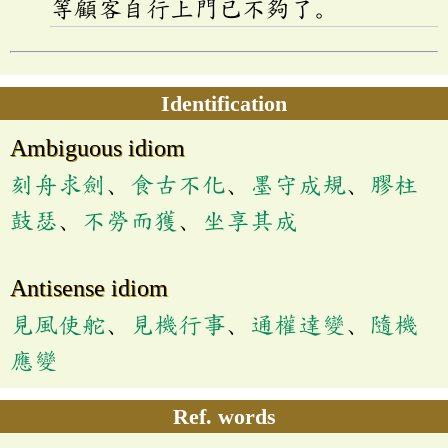
等顧客自行上門已不夠了。
Identification
Ambiguous idiom
刻舟求劍
、
食古不化
、
墨守成規
、
膠柱
鼓瑟
、
不勞而獲
、
坐享其成
Antisense idiom
見風使舵
、
見機行事
、
通權達變
、
隨機
應變
Ref. words