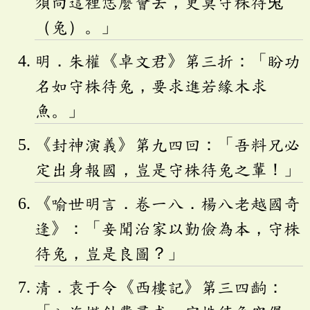
須向這裡恁麼會去，更莫守株待兎
（兔）。」
明．朱權《卓文君》第三折：「盼功
名如守株待兔，要求進若緣木求
魚。」
《封神演義》第九四回：「吾料兄必
定出身報國，豈是守株待兔之輩！」
《喻世明言．卷一八．楊八老越國奇
逢》：「妾聞治家以勤儉為本，守株
待兔，豈是良圖？」
清．袁于令《西樓記》第三四齣：