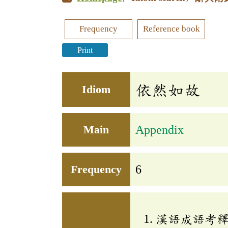
Frequency
Reference book
Print
依然如故
Idiom
Main
Appendix
Frequency
6
漢語成語考