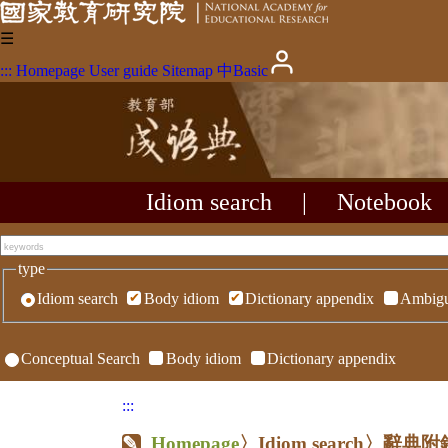
☰
:::
Homepage
User guide
Sitemap
中
Basic
Idiom search
|
Notebook
type
Idiom search
Body idiom
Dictionary appendix
Ambigu
Conceptual Search
Body idiom
Dictionary appendix
:::
Homepage
〉Idiom search〉