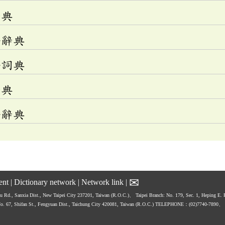
辭典
語辭典
語詞典
辭典
語辭典
✉
ent
|
Dictionary network
|
Network link
|
hu Rd., Sanxia Dist., New Taipei City 237201, Taiwan (R.O.C.)、
Taipei Branch: No. 179, Sec. 1, Heping E.
No. 67, Shifan St., Fengyuan Dist., Taichung City 420081, Taiwan (R.O.C.)
TELEPHONE：(02)7740-7890、