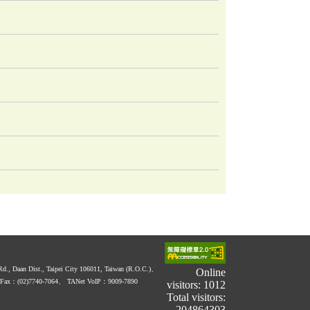
 Rd., Daan Dist., Taipei City 106011, Taiwan (R.O.C.)、
Online
Fax：(02)7740-7064、
TANet VoIP：9009-7890
visitors: 1012
Total visitors:
204864303