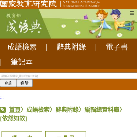
☰
成語檢索
|
辭典附錄
|
電子書
|
筆記本
:::
首頁
〉成語檢索〉辭典附錄〉編輯總資料庫〉
[依然如故]