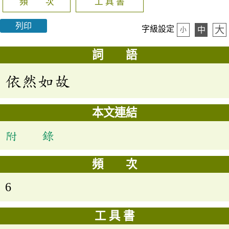
頻 次
工 具 書
列印
大
字級設定
中
小
詞 語
依然如故
本文連結
附 錄
頻 次
6
工 具 書