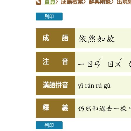
首頁
〉成語檢索〉辭典附錄〉出現
列印
依然如故
成 語
ˊ
ˊ
注 音
ㄧ
ㄖㄢ
ㄖㄨ
漢語拼音
yī rán rú gù
釋 義
仍然和過去一樣
列印