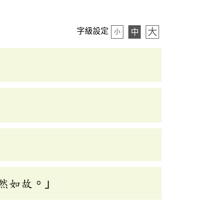
大
字級設定
中
小
然如故。」