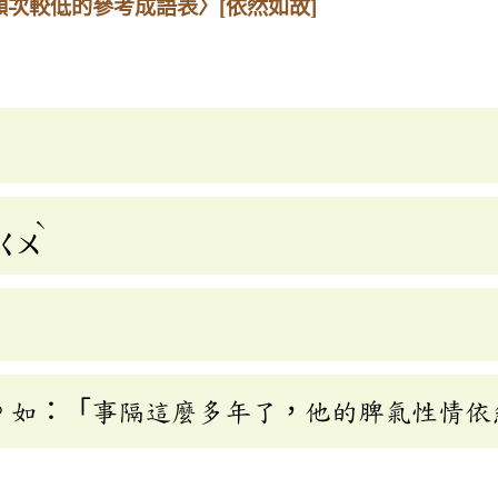
頻次較低的參考成語表〉
[依然如故]
ˋ
ㄍㄨ
。如：「事隔這麼多年了，他的脾氣性情依