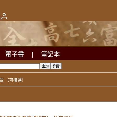
版
電子書
|
筆記本
語
（可複選）