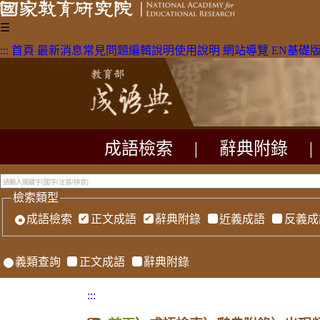
☰
:::
首頁
最新消息
常見問題
編輯說明
使用說明
網站導覽
EN
基礎
成語檢索
|
辭典附錄
|
檢索類型
成語檢索
正文成語
辭典附錄
近義成語
反義成
義類查詢
正文成語
辭典附錄
:::