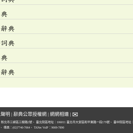
辭典
語辭典
語詞典
辭典
語辭典
✉
私聲明
|
辭典公眾授權網
|
網網相連
|
1 新北市三峽區三樹路2號、
臺北院區地址：106011 臺北市大安區和平東路一段179號、
臺中院區地址：4
0、
傳真：(02)7740-7064、
TANet VoIP：9009-7890