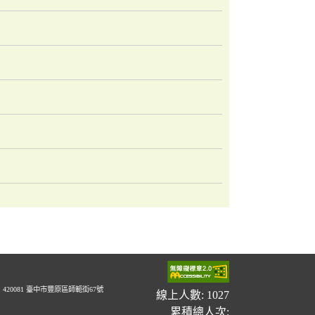
20081 臺中市豐原區師範街67號
線上人數: 1027
累積總人次: