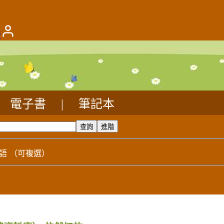
版
電子書
|
筆記本
語
（可複選）