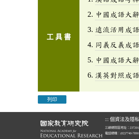
中國成語大
遠流活用成
工 具 書
同義反義成
中國成語大
漢英對照成
列印
:::
個資法及隱
三峽總院區地址：23720
電話總機：(02)7740-789