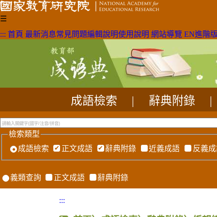
☰
:::
首頁
最新消息
常見問題
編輯說明
使用說明
網站導覽
EN
進階
成語檢索
|
辭典附錄
|
檢索類型
成語檢索
正文成語
辭典附錄
近義成語
反義成
義類查詢
正文成語
辭典附錄
:::