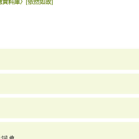
總資料庫〉
[依然如故]
釋詞典