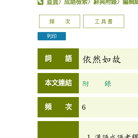
首頁
〉成語檢索〉辭典附錄〉編輯
頻 次
工 具 書
列印
依然如故
詞 語
本文連結
附 錄
頻 次
6
漢語成語考