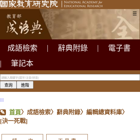
☰
成語檢索
|
辭典附錄
|
電子書
|
筆記本
:::
首頁
〉成語檢索〉辭典附錄〉編輯總資料庫〉
[決一死戰]