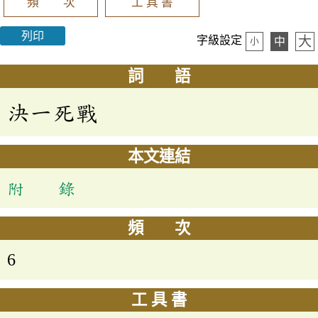
頻 次
工 具 書
列印
大
字級設定
中
小
詞 語
決一死戰
本文連結
附 錄
頻 次
6
工 具 書