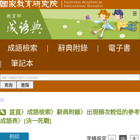
☰
成語檢索
|
辭典附錄
|
電子書
|
筆記本
:::
首頁
〉成語檢索〉辭典附錄〉出現頻次較低的參考
成語表〉
[決一死戰]
列印
大
字級設定
中
小