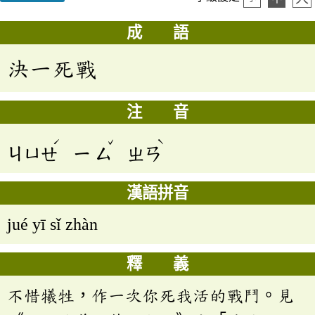
成 語
決一死戰
注 音
ˊ
ˇ
ˋ
ㄐㄩㄝ
ㄧ
ㄙ
ㄓㄢ
漢語拼音
jué yī sǐ zhàn
釋 義
不惜犧牲，作一次你死我活的戰鬥。見