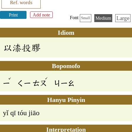
Ref. words
Print
Add note
Large
Font
Medium
Small
Idiom
以漆投膠
Bopomofo
ˇ
ˊ
ㄧ
ㄑㄧ
ㄊㄡ
ㄐㄧㄠ
Hanyu Pinyin
yǐ qī tóu jiāo
Interpretation