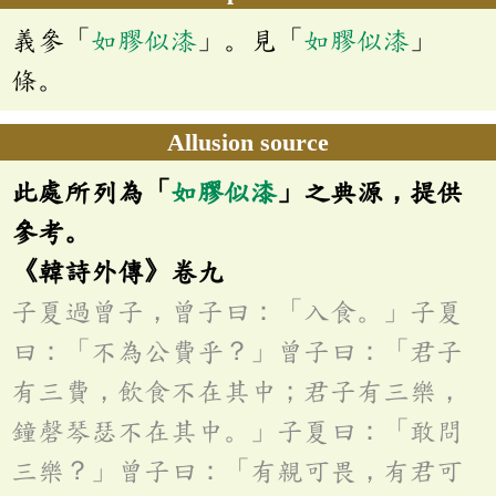
義參「
如膠似漆
」。見「
如膠似漆
」
條。
Allusion source
此處所列為「
如膠似漆
」之典源，提供
參考。
《韓詩外傳》卷九
子夏過曾子，曾子曰：「入食。」子夏
曰：「不為公費乎？」曾子曰：「君子
有三費，飲食不在其中；君子有三樂，
鐘磬琴瑟不在其中。」子夏曰：「敢問
三樂？」曾子曰：「有親可畏，有君可