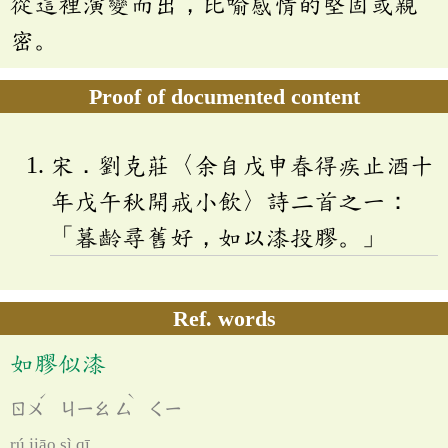
從這裡演變而出，比喻感情的堅固或親
密。
Proof of documented content
宋．劉克莊〈余自戊申春得疾止酒十
年戊午秋開戒小飲〉詩二首之一：
「暮齡尋舊好，如以漆投膠。」
Ref. words
如膠似漆
ˊ
ˋ
ㄖㄨ
ㄐㄧㄠ
ㄙ
ㄑㄧ
rú jiāo sì qī