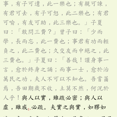
事，有子可遺，此一樂也；有親可諫，
有君可去，有子可怒，此二樂也；有君
可喻，有友可助，此三樂也。」子夏
曰：「敢問三費？」曾子曰：「少而
學，長而忘，此一費也；事君有功而輕
負之，此二費也；久交友而中絕之，此
三費也。」子夏曰：「善哉！謹身事一
言，愈於終身之誦；而事一士，愈於治
萬民之功，夫人不可以不知也。吾嘗蓾
焉，吾田期歲不收，土莫不然，何況於
人乎！
與人以實，雖疏必密；與人以
虛，雖戚
必疏。夫實之與實，如膠如
1>