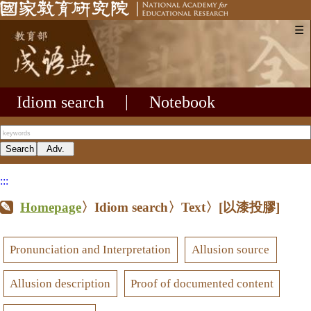
☰
Idiom search
|
Notebook
:::
Homepage
〉Idiom search〉Text〉
[以漆投膠]
Pronunciation and Interpretation
Allusion source
Allusion description
Proof of documented content