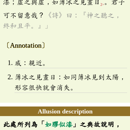
漆；虛之與虛，如薄冰之見晝日
。君子
2>
可不留意哉？
《詩》曰：『神之聽之，
終和且平。』」
〔Annotation〕
戚：親近。
薄冰之見晝日：如同薄冰見到太陽，
形容很快就會消失。
Allusion description
此處所列為「
如膠似漆
」之典故說明，