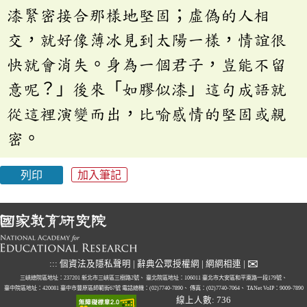
漆緊密接合那樣地堅固；虛偽的人相
交，就好像薄冰見到太陽一樣，情誼很
快就會消失。身為一個君子，豈能不留
意呢？」後來「如膠似漆」這句成語就
從這裡演變而出，比喻感情的堅固或親
密。
列印
加入筆記
✉
:::
個資法及隱私聲明
|
辭典公眾授權網
|
網網相連
|
三峽總院區地址：237201 新北市三峽區三樹路2號、
臺北院區地址：106011 臺北市大安區和平東路一段179號、
臺中院區地址：420081 臺中市豐原區師範街67號
電話總機：(02)7740-7890、
傳真：(02)7740-7064、
TANet VoIP：9009-7890
線上人數: 736