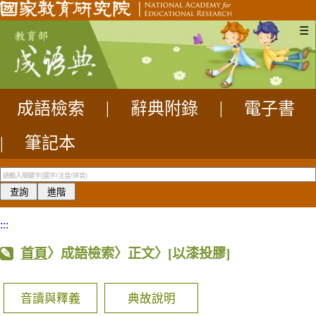
☰
成語檢索
|
辭典附錄
|
電子書
|
筆記本
:::
首頁
〉成語檢索〉正文〉
[以漆投膠]
音讀與釋義
典故說明