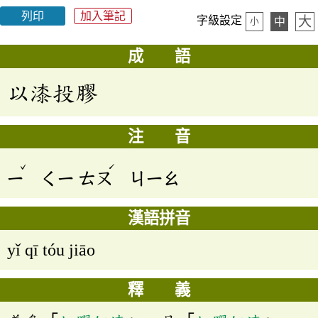
列印
加入筆記
大
字級設定
中
小
成 語
以漆投膠
注 音
ˇ
ˊ
ㄧ
ㄑㄧ
ㄊㄡ
ㄐㄧㄠ
漢語拼音
yǐ qī tóu jiāo
釋 義