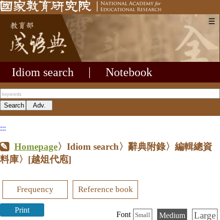
☰
Idiom search
|
Notebook
:::
Homepage
〉Idiom search〉辭典附錄〉編輯總資
料庫〉
[越俎代庖]
Frequency
Reference book
Print
Large
Font
Medium
Small