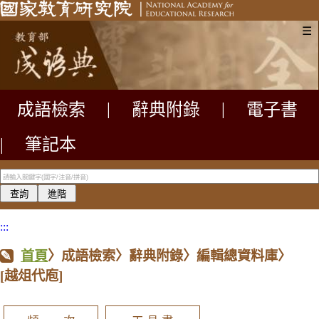
☰
成語檢索
|
辭典附錄
|
電子書
|
筆記本
:::
首頁
〉成語檢索〉辭典附錄〉編輯總資料庫〉
[越俎代庖]