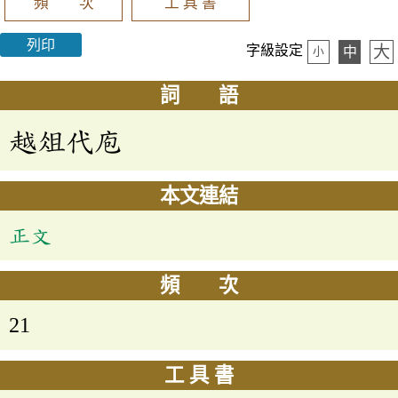
頻 次
工 具 書
列印
大
字級設定
中
小
詞 語
越俎代庖
本文連結
正文
頻 次
21
工 具 書