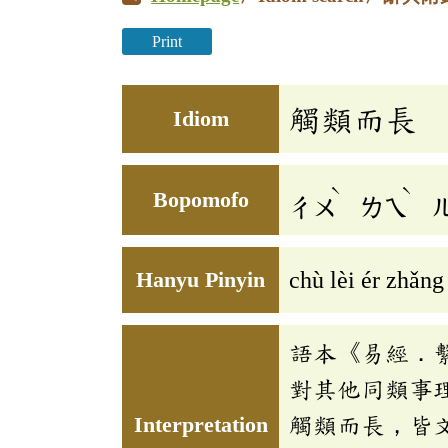
Print
觸類而長
Idiom
ˋ
ˋ
Bopomofo
ㄔㄨ
ㄌㄟ
Hanyu Pinyin
chù lèi ér zhǎng
語本《易經．
對其他同類事
Interpretation
觸類而長，皆