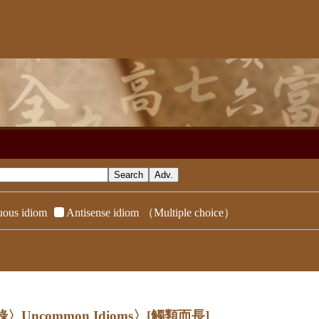
ous idiom
Antisense idiom
（Multiple choice）
錄〉Uncommon Idioms〉
[觸類而長]