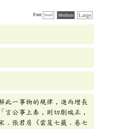
Large
Font
Medium
Small
解此一事物的規律，進而增長
「言公事上奏，則切劘端正，
宋．張君房《雲笈七籤．卷七