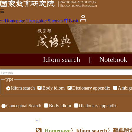
☰
:::
Homepage
User guide
Sitemap
中
Basic
Idiom search
|
Notebook
type
Idiom search
Body idiom
Dictionary appendix
Ambigu
Conceptual Search
Body idiom
Dictionary appendix
:::
Homepage
〉Idiom search〉辭典附