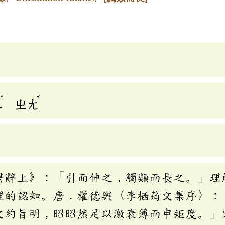
ˊ
ˇ
ㄦ
ㄓㄤ
繫辭上》：「引而伸之，觸類而長之。」理
理的認知。唐．權德輿〈李栖筠文集序〉：
文約旨明，昭昭然足以激衰薄而申矩度。」