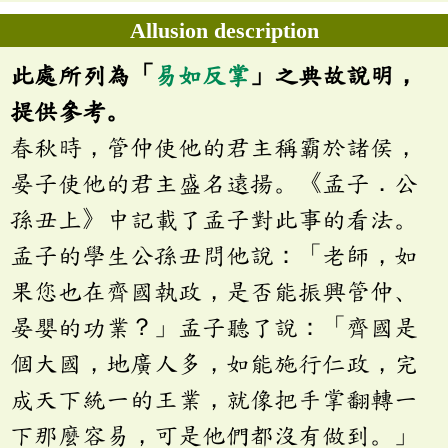
Allusion description
此處所列為「
易如反掌
」之典故說明，
提供參考。
春秋時，管仲使他的君主稱霸於諸侯，
晏子使他的君主盛名遠揚。《孟子．公
孫丑上》中記載了孟子對此事的看法。
孟子的學生公孫丑問他說：「老師，如
果您也在齊國執政，是否能振興管仲、
晏嬰的功業？」孟子聽了說：「齊國是
個大國，地廣人多，如能施行仁政，完
成天下統一的王業，就像把手掌翻轉一
下那麼容易，可是他們都沒有做到。」