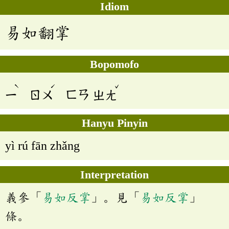
Idiom
易如翻掌
Bopomofo
ˋ
ˊ
ˇ
ㄧ
ㄖㄨ
ㄈㄢ
ㄓㄤ
Hanyu Pinyin
yì rú fān zhǎng
Interpretation
義參「
易如反掌
」。見「
易如反掌
」
條。