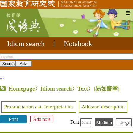
☰
Idiom search
|
Notebook
:::
Homepage
〉Idiom search〉Text〉
[易如翻掌]
Pronunciation and Interpretation
Allusion description
Print
Add note
Large
Font
Medium
Small