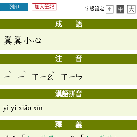
列印
加入筆記
大
字級設定
中
小
成 語
翼翼小心
注 音
ˋ
ˋ
ˇ
ㄧ
ㄧ
ㄒㄧㄠ
ㄒㄧㄣ
漢語拼音
yì yì xiǎo xīn
釋 義