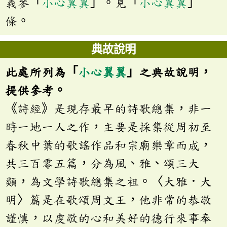
義參「
小心翼翼
」。見「
小心翼翼
」
條。
典故說明
此處所列為「
小心翼翼
」之典故說明，
提供參考。
《詩經》是現存最早的詩歌總集，非一
時一地一人之作，主要是採集從周初至
春秋中葉的歌謠作品和宗廟樂章而成，
共三百零五篇，分為風、雅、頌三大
類，為文學詩歌總集之祖。〈大雅．大
明〉篇是在歌頌周文王，他非常的恭敬
謹慎，以虔敬的心和美好的德行來事奉