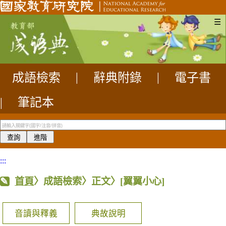
☰
成語檢索
|
辭典附錄
|
電子書
|
筆記本
:::
首頁
〉成語檢索〉正文〉
[翼翼小心]
音讀與釋義
典故說明