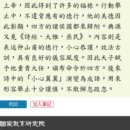
上帝，因此得到了許多的福祿。行動舉
止中，不違背應有的德行，他的美德因
此彰顯，四方的諸侯國都來歸附。典源
又見《詩經．大雅．烝民》。內容則是
表述仲山甫的德行，小心恭謹，效法古
訓，具有良好的儀容風度。因此天子賦
予他重責大任，頒布命令於四方。後來
詩中的「小心翼翼」演變為成語，用來
形容舉止十分謹慎，不敢懈怠疏忽。
列印
加入筆記