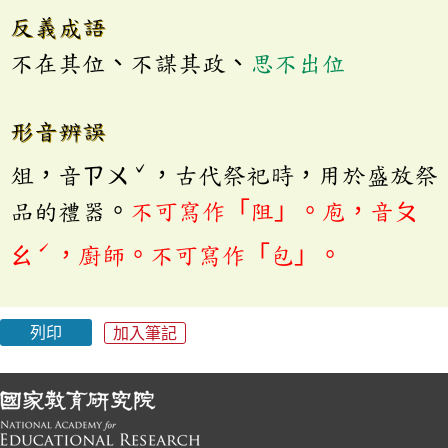
反義成語
不在其位、不謀其政、
思不出位
形音辨誤
ˇ
俎，音ㄗㄨ
，古代祭祀時，用於盛放祭
品的禮器。
不可寫作「阻」。庖，音ㄆ
ˊ
ㄠ
，廚師。
不可寫作「包」。
列印
加入筆記