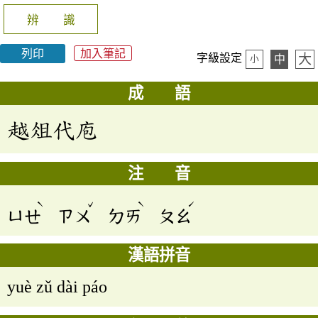
辨 識
列印
加入筆記
大
字級設定
中
小
成 語
越俎代庖
注 音
ˋ
ˇ
ˋ
ˊ
ㄩㄝ
ㄗㄨ
ㄉㄞ
ㄆㄠ
漢語拼音
yuè zǔ dài páo