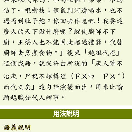
佔了一根樹枝；偃鼠到河邊喝水，也不
過喝到肚子飽。你回去休息吧！我要這
麼大的天下做什麼呢？縱使廚師不下
廚，主祭人也不能因此越過禮器，代替
廚師去烹煮食物。」後來「越俎代庖」
這個成語，就從許由所說的「庖人雖不
ˇ
治庖，尸祝不越樽俎（ㄗㄨㄣ ㄗㄨ
）
而代之矣」這句話演變而出，用來比喻
踰越職分代人辦事。
用法說明
語義說明