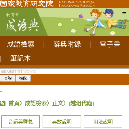
☰
成語檢索
|
辭典附錄
|
電子書
|
筆記本
:::
首頁
〉成語檢索〉正文〉
[越俎代庖]
音讀與釋義
典故說明
用法說明