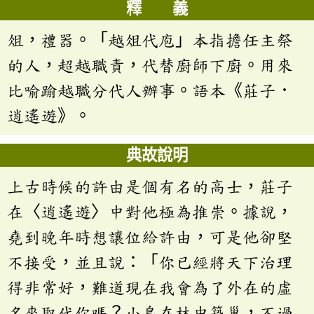
釋 義
俎，禮器。「越俎代庖」本指擔任主祭
的人，超越職責，代替廚師下廚。用來
比喻踰越職分代人辦事。語本《莊子．
逍遙遊》。
典故說明
上古時候的許由是個有名的高士，莊子
在〈逍遙遊〉中對他極為推崇。據說，
堯到晚年時想讓位給許由，可是他卻堅
不接受，並且說：「你已經將天下治理
得非常好，難道現在我會為了外在的虛
名來取代你嗎？小鳥在林中築巢，不過