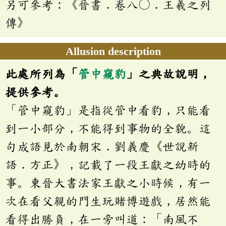
另可參考：《晉書．卷八〇．王羲之列
傳》
Allusion description
此處所列為「
管中窺豹
」之典故說明，
提供參考。
「管中窺豹」是指從管中看豹，只能看
到一小部分，不能得到事物的全貌。這
句成語見於南朝宋．劉義慶《世說新
語．方正》，記載了一段王獻之幼時的
事。東晉大書法家王獻之小時候，有一
次在看父親的門生玩賭博遊戲，居然能
看得出勝負，在一旁叫道：「南風不