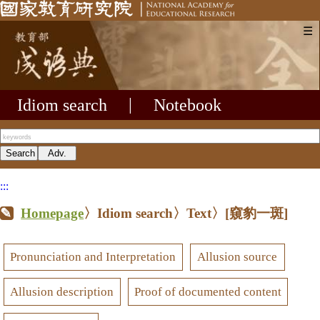
☰
Idiom search
|
Notebook
:::
Homepage
〉Idiom search〉Text〉
[窺豹一斑]
Pronunciation and Interpretation
Allusion source
Allusion description
Proof of documented content