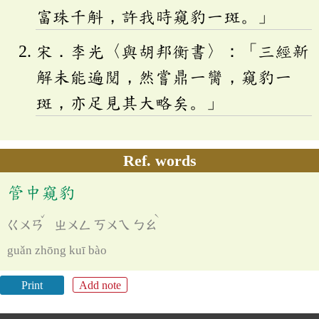
富珠千斛，許我時窺豹一斑。」
宋．李光〈與胡邦衡書〉：「三經新
解未能遍閱，然嘗鼎一臠，窺豹一
斑，亦足見其大略矣。」
Ref. words
管中窺豹
ˇ
ˋ
ㄍㄨㄢ
ㄓㄨㄥ
ㄎㄨㄟ
ㄅㄠ
guǎn zhōng kuī bào
Print
Add note