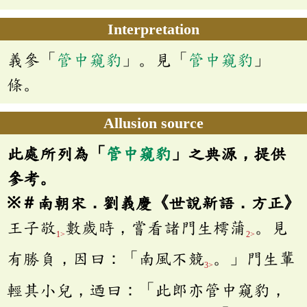
Interpretation
義參「
管中窺豹
」。見「
管中窺豹
」
條。
Allusion source
此處所列為「
管中窺豹
」之典源，提供
參考。
※＃南朝宋．劉義慶《世說新語．方正》
王子敬
數歲時，嘗看諸門生樗蒲
。見
1>
2>
有勝負，因曰：「南風不競
。」門生輩
3>
輕其小兒，迺曰：「此郎亦管中窺豹，