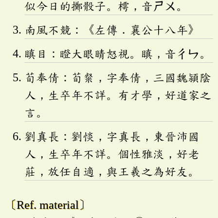
似今日的擲骰子。樗，音
ㄕㄨ
。
南風不競：《左傳．襄公十八年》
瞋目：瞪大眼睛怒視。瞋，音
ㄔㄣ
。
荀奉倩：荀粲，字奉倩，三國魏潁陰
人，生卒年不詳。有才學，好道家之
言。
劉真長：劉惔，字真長，東晉沛國
人，生卒年不詳。個性雅淡，好老
莊，放任自適，與王羲之為好友。
〔Ref. material〕