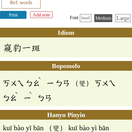
Ref. words
Print
Add note
Large
Font
Medium
Small
Idiom
窺豹一斑
Bopomofo
ˋ
ㄎㄨㄟ
ㄅㄠ
ㄧ
ㄅㄢ
（變）
ㄎㄨㄟ
ˋ
ˋ
ㄅㄠ
ㄧ
ㄅㄢ
Hanyu Pinyin
kuī bào yī bān （變） kuī bào yì bān