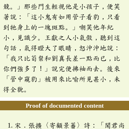
競。」那些門生輕視他是小孩子，便笑
著說：「這小鬼有如用管子看豹，只看
到牠身上的一塊斑點。」嘲笑他年紀
小，見識少。王獻之人小氣傲，聽到這
句話，氣得瞪大了眼睛，怒沖沖地說：
「我只比荀粲和劉真長差一點而已，比
你們強多了！」說完便拂袖而去。後來
「管中窺豹」被用來比喻所見甚小，未
得全貌。
Proof of documented content
宋．張擴〈寄顧景蕃〉詩：「聞君尚