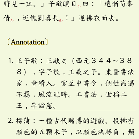
時見一斑。」子敬瞋目
曰：「遠慚荀奉
4>
倩
，近愧劉真長
！」遂拂衣而去。
5>
6>
〔Annotation〕
王子敬：王獻之（西元３４４∼３８
８），字子敬，王羲之子。東晉書法
家，會稽人。官至中書令，個性高邁
不羈，風流冠時。工書法，世稱二
王，卒諡憲。
樗蒲：一種古代賭博的遊戲。投擲有
顏色的五顆木子，以顏色決勝負，類