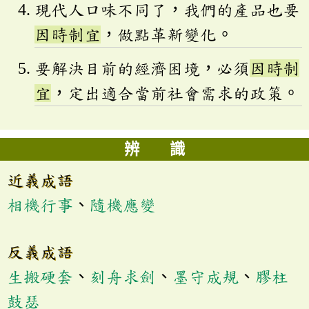
現代人口味不同了，我們的產品也要
因時制宜
，做點革新變化。
要解決目前的經濟困境，必須
因時制
宜
，定出適合當前社會需求的政策。
辨 識
近義成語
相機行事
、
隨機應變
反義成語
生搬硬套
、
刻舟求劍
、
墨守成規
、
膠柱
鼓瑟