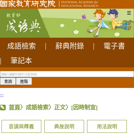
☰
成語檢索
|
辭典附錄
|
電子書
|
筆記本
:::
首頁
〉成語檢索〉正文〉
[因時制宜]
音讀與釋義
典故說明
用法說明