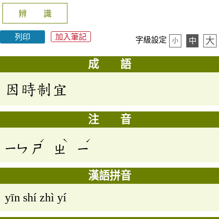
辨 識
列印
加入筆記
大
字級設定
中
小
成 語
因時制宜
注 音
ˊ
ˋ
ˊ
ㄧㄣ
ㄕ
ㄓ
ㄧ
漢語拼音
yīn shí zhì yí