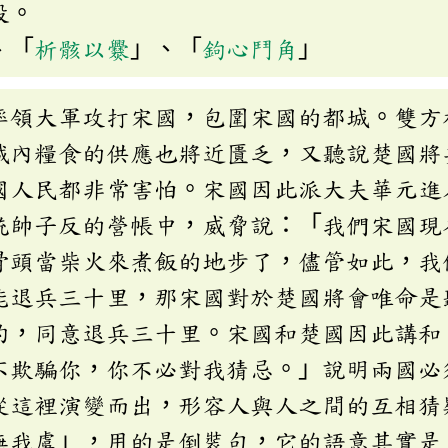
段。
、「
析骸以爨
」、「
鉤心鬥角
」
率領大軍攻打宋國，包圍宋國的都城。雙方
城內糧食的供應也將近匱乏，又聽說楚國將
國人民都非常害怕。宋國因此派大夫華元進
統帥子反的營帳中，威脅說：「我們宋國現
骨頭當柴火來煮飯的地步了，儘管如此，我
能退兵三十里，那宋國對於楚國將會唯命是
約，同意退兵三十里。宋國和楚國因此講和
不欺騙你，你不必對我猜忌。」說明兩國必
從這裡演變而出，形容人與人之間的互相猜
無我虞」，用的是倒裝句，它的語意其實是