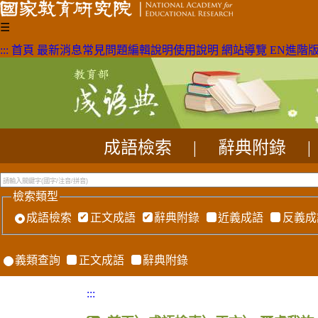
☰
:::
首頁
最新消息
常見問題
編輯說明
使用說明
網站導覽
EN
進階
成語檢索
|
辭典附錄
|
檢索類型
成語檢索
正文成語
辭典附錄
近義成語
反義成
義類查詢
正文成語
辭典附錄
:::