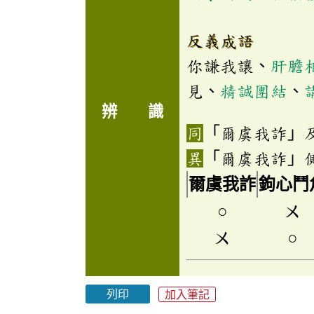
反義成語
你謙我讓、
肝膽
見、
精誠團結
、
辨 識
「爾虞我詐」
「爾虞我詐」
爾虞我詐
鉤心鬥
○
ㄨ
ㄨ
○
列印
加入筆記