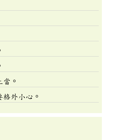
。
。
上當。
要格外小心。