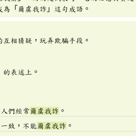
成為「爾虞我詐」這句成語。
的互相猜疑，玩弄欺騙手段。
」的表述上。
商人們經常
爾虞我詐
。
結一致，不能
爾虞我詐
。