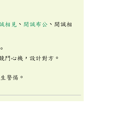
誠相見
、
開誠布公
、開誠相
。
競鬥心機，設計對方。
心生警惕。