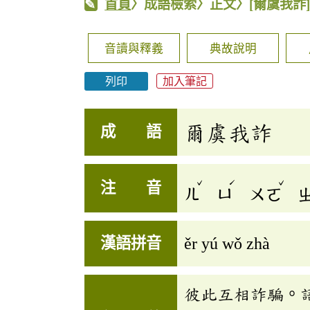
首頁
〉成語檢索〉正文〉
[爾虞我詐
音讀與釋義
典故說明
列印
加入筆記
爾虞我詐
成 語
ˇ
ˊ
ˇ
注 音
ㄦ
ㄩ
ㄨㄛ
漢語拼音
ěr yú wǒ zhà
彼此互相詐騙。