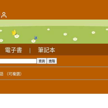
版
電子書
|
筆記本
語
（可複選）