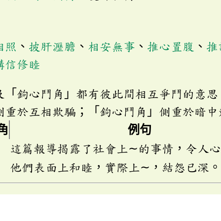
相照
、
披肝瀝膽
、
相安無事
、
推心置腹
、
推
講信修睦
及「鉤心鬥角」都有彼此間相互爭鬥的意思
側重於互相欺騙；「鉤心鬥角」側重於暗中
角
例句
這篇報導揭露了社會上∼的事情，令人
他們表面上和睦，實際上∼，結怨已深。