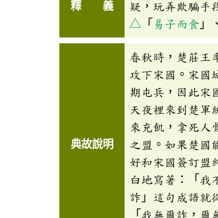
釋 義
疑，玩弄欺騙手
△
「
易子而食
」
春秋時，楚莊王
攻下宋國。宋國
期屯兵，因此宋
天夜裡來到楚軍
來充飢，拿死人
典故說明
之盟。如果楚國
好和宋國簽訂盟
白地寫著：「我
詐」這句成語就
「我無爾詐，爾