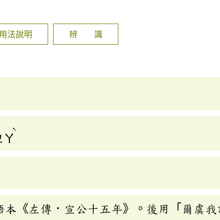
]
用法說明
辨 識
ˋ
ㄓㄚ
語本《左傳．宣公十五年》。後用「爾虞我