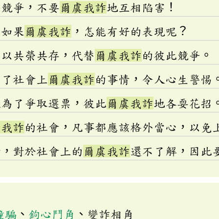
平競爭，不要
爾虞我詐
地互相陷害！
部如果
爾虞我詐
，怎能有好的表現呢？
該以共榮共存，代替
爾虞我詐
的彼此競爭。
露了社會上
爾虞我詐
的事情，令人心生警惕
人為了爭取選票，彼此
爾虞我詐
地各耍花招
虞我詐
的社會，凡事都應該格外當心，以免
會，對於社會上的
爾虞我詐
還不了解，因此
撞騙
、
鉤心鬥角
、變詐相角