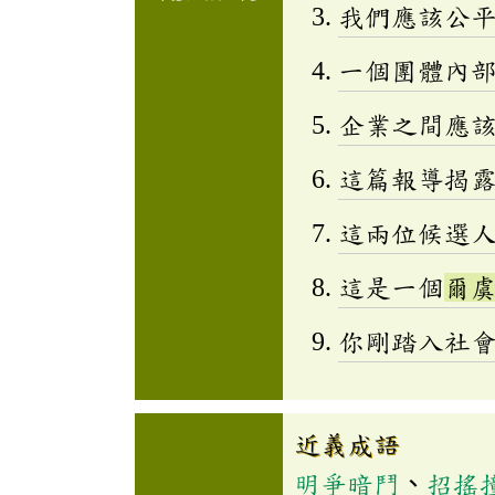
我們應該公
一個團體內
企業之間應
這篇報導揭
這兩位候選
這是一個
爾
你剛踏入社
近義成語
明爭暗鬥
、
招搖