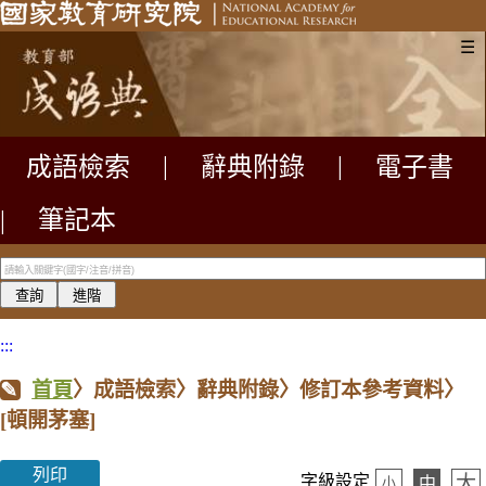
☰
成語檢索
|
辭典附錄
|
電子書
|
筆記本
:::
首頁
〉成語檢索〉辭典附錄〉修訂本參考資料〉
[頓開茅塞]
列印
大
字級設定
中
小