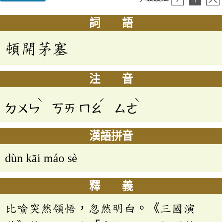
詞 語
頓開茅塞
注 音
ˋ
ˊ
ˋ
ㄉㄨㄣ
ㄎㄞ
ㄇㄠ
ㄙㄜ
漢語拼音
dùn kāi máo sè
釋 義
比喻突然領悟，忽然明白。《三國演