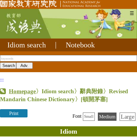
☰
Idiom search
|
Notebook
:::
Homepage
〉Idiom search〉辭典附錄〉Revised
Mandarin Chinese Dictionary〉
[頓開茅塞]
Print
Large
Font
Medium
Small
Idiom