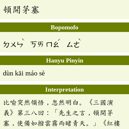
頓開茅塞
Bopomofo
ˋ
ˊ
ˋ
ㄉㄨㄣ
ㄎㄞ
ㄇㄠ
ㄙㄜ
Hanyu Pinyin
dùn kāi máo sè
Interpretation
比喻突然領悟，忽然明白。《三國演
義》第三八回：「先生之言，頓開茅
塞，使備如撥雲霧而睹青天。」《紅樓