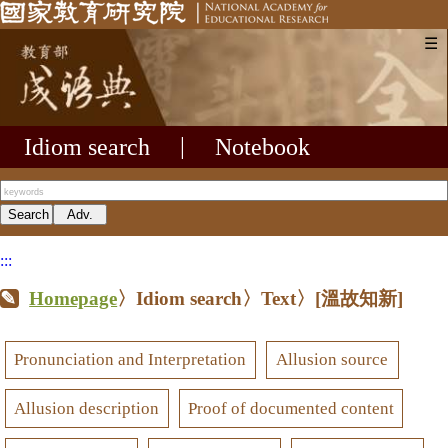
☰
Idiom search
|
Notebook
:::
Homepage
〉Idiom search〉Text〉
[溫故知新]
Pronunciation and Interpretation
Allusion source
Allusion description
Proof of documented content