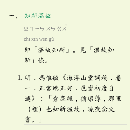
知新溫故
ˋ
ㄓ
ㄒㄧㄣ
ㄨㄣ
ㄍㄨ
zhī xīn wēn gù
即「溫故知新」。見「溫故知
新」條。
明．馮惟敏《海浮山堂詞稿．卷
一．正宮端正好．邑齋初度自
述》：「倉庫經，循環簿，那里
（裡）也知新溫故，曉夜念文
書。」