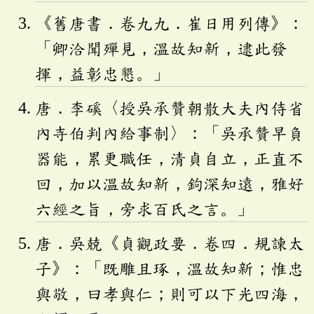
《舊唐書．卷九九．崔日用列傳》：
「卿洽聞殫見，溫故知新，逮此發
揮，益彰忠懇。」
唐．李磎〈授吳承贊朝散大夫內侍省
內寺伯判內給事制〉：「吳承贊早負
器能，累更職任，清貞自立，正直不
回，加以溫故知新，鉤深知遠，雅好
六經之旨，旁求百氏之言。」
唐．吳兢《貞觀政要．卷四．規諫太
子》：「既雕且琢，溫故知新；惟忠
與敬，曰孝與仁；則可以下光四海，