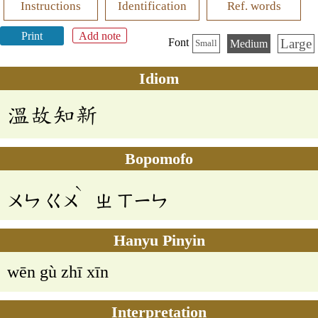
Instructions
Identification
Ref. words
Print
Add note
Large
Font
Medium
Small
Idiom
溫故知新
Bopomofo
ˋ
ㄨㄣ
ㄍㄨ
ㄓ
ㄒㄧㄣ
Hanyu Pinyin
wēn gù zhī xīn
Interpretation