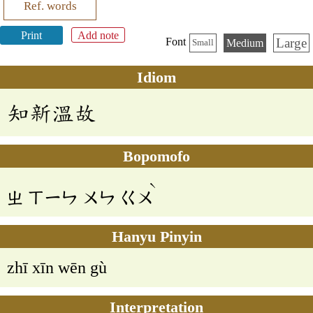
Ref. words
Print
Add note
Large
Font
Medium
Small
Idiom
知新溫故
Bopomofo
ˋ
ㄓ
ㄒㄧㄣ
ㄨㄣ
ㄍㄨ
Hanyu Pinyin
zhī xīn wēn gù
Interpretation