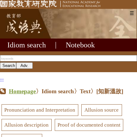
☰
Idiom search
|
Notebook
:::
Homepage
〉Idiom search〉Text〉
[知新溫故]
Pronunciation and Interpretation
Allusion source
Allusion description
Proof of documented content