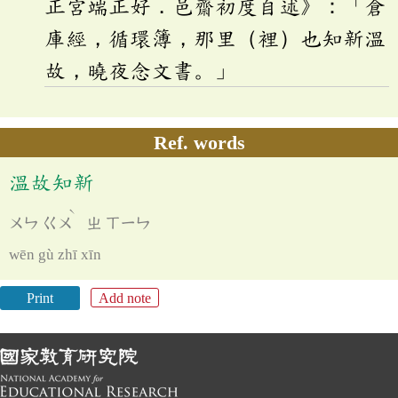
正宮端正好．邑齋初度自述》：「倉
庫經，循環簿，那里（裡）也知新溫
故，曉夜念文書。」
Ref. words
溫故知新
ˋ
ㄨㄣ
ㄍㄨ
ㄓ
ㄒㄧㄣ
wēn gù zhī xīn
Print
Add note