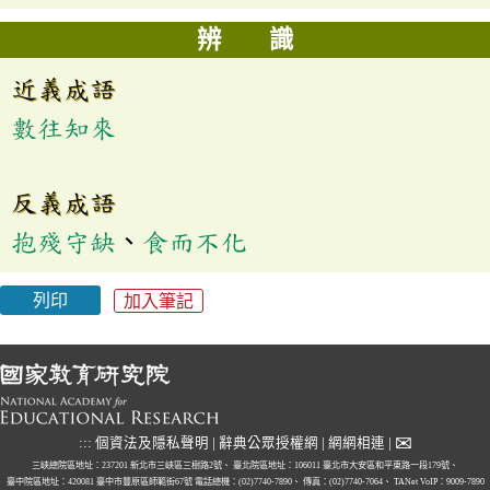
辨 識
近義成語
數往知來
反義成語
抱殘守缺
、
食而不化
列印
加入筆記
✉
:::
個資法及隱私聲明
|
辭典公眾授權網
|
網網相連
|
三峽總院區地址：237201 新北市三峽區三樹路2號、
臺北院區地址：106011 臺北市大安區和平東路一段179號、
臺中院區地址：420081 臺中市豐原區師範街67號
電話總機：(02)7740-7890、
傳真：(02)7740-7064、
TANet VoIP：9009-7890