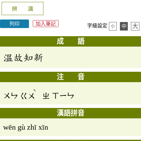
辨 識
列印
加入筆記
大
字級設定
中
小
成 語
溫故知新
注 音
ˋ
ㄨㄣ
ㄍㄨ
ㄓ
ㄒㄧㄣ
漢語拼音
wēn gù zhī xīn