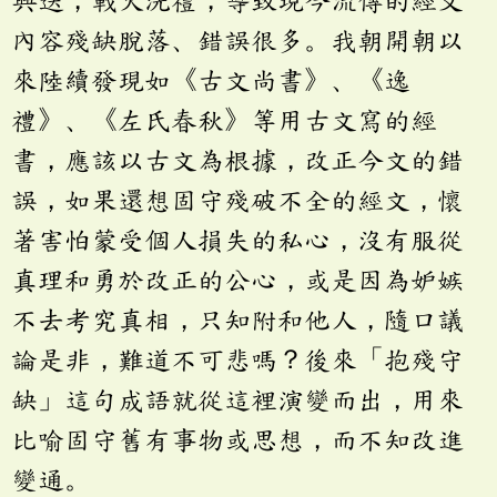
興迭，戰火洗禮，導致現今流傳的經文
內容殘缺脫落、錯誤很多。我朝開朝以
來陸續發現如《古文尚書》、《逸
禮》、《左氏春秋》等用古文寫的經
書，應該以古文為根據，改正今文的錯
誤，如果還想固守殘破不全的經文，懷
著害怕蒙受個人損失的私心，沒有服從
真理和勇於改正的公心，或是因為妒嫉
不去考究真相，只知附和他人，隨口議
論是非，難道不可悲嗎？後來「抱殘守
缺」這句成語就從這裡演變而出，用來
比喻固守舊有事物或思想，而不知改進
變通。