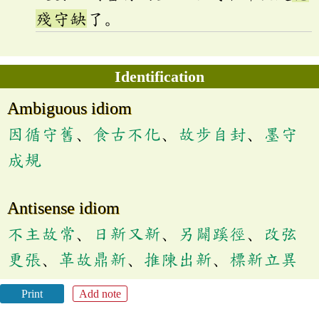
殘守缺
了。
Identification
Ambiguous idiom
因循守舊
、
食古不化
、
故步自封
、
墨守
成規
Antisense idiom
不主故常
、
日新又新
、
另闢蹊徑
、
改弦
更張
、
革故鼎新
、
推陳出新
、
標新立異
Print
Add note