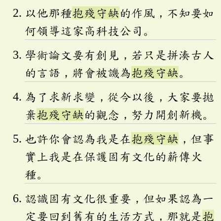
以他那種
抱殘守缺
的作風，不知要如
何領導這家高科技公司。
學術論文要有創見，若只是拼湊古人
的言語，將會被譏為
抱殘守缺
。
為了求新求變，從今以後，大家要拋
棄
抱殘守缺
的觀念，努力開創新機。
也許你會認為我是在
抱殘守缺
，但事
實上我是在保護固有文化的薪傳火
種。
認識固有文化很重要，但如果認為一
定要回到舊有的生活方式，那就是
抱