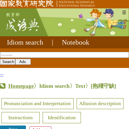
☰
Idiom search
|
Notebook
:::
Homepage
〉Idiom search〉Text〉
[抱殘守缺]
Pronunciation and Interpretation
Allusion description
Instructions
Identification