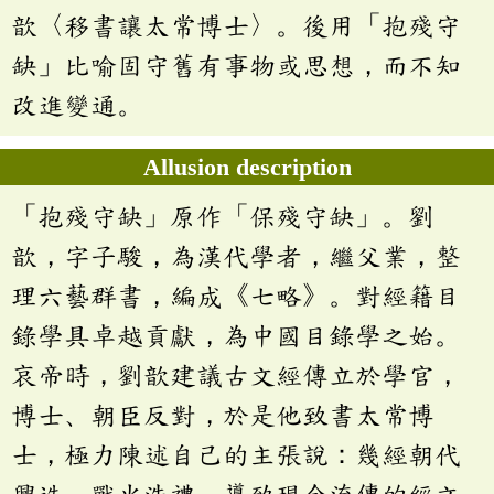
歆〈移書讓太常博士〉。後用「抱殘守
缺」比喻固守舊有事物或思想，而不知
改進變通。
Allusion description
「抱殘守缺」原作「保殘守缺」。劉
歆，字子駿，為漢代學者，繼父業，整
理六藝群書，編成《七略》。對經籍目
錄學具卓越貢獻，為中國目錄學之始。
哀帝時，劉歆建議古文經傳立於學官，
博士、朝臣反對，於是他致書太常博
士，極力陳述自己的主張說：幾經朝代