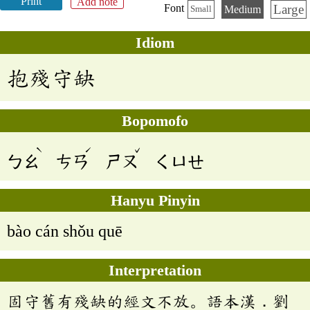
Print
Add note
Large
Font
Medium
Small
Idiom
抱殘守缺
Bopomofo
ˋ
ˊ
ˇ
ㄅㄠ
ㄘㄢ
ㄕㄡ
ㄑㄩㄝ
Hanyu Pinyin
bào cán shǒu quē
Interpretation
固守舊有殘缺的經文不放。語本漢．劉