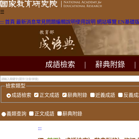
☰
:::
首頁
最新消息
常見問題
編輯說明
使用說明
網站導覽
EN
基礎
成語檢索
|
辭典附錄
|
檢索類型
成語檢索
正文成語
辭典附錄
近義成語
反義成
義類查詢
正文成語
辭典附錄
:::