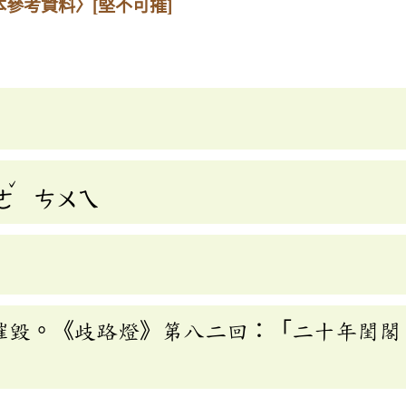
本參考資料〉
[堅不可摧]
ˇ
ㄜ
ㄘㄨㄟ
摧毀。《歧路燈》第八二回：「二十年閨閣
」