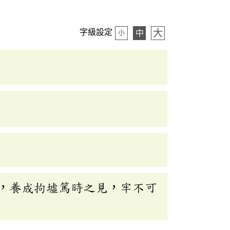
大
字級設定
中
小
，養成拘墟篤時之見，牢不可