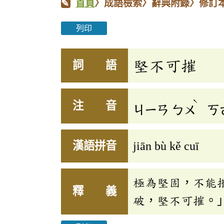
首頁
〉成語檢索〉辭典附錄〉修訂
列印
堅不可摧
詞 語
ˋ
注 音
ㄐㄧㄢ
ㄅㄨ
ㄎ
漢語拼音
jiān bù kě cuī
極為堅固，不能
釋 義
破，堅不可摧。