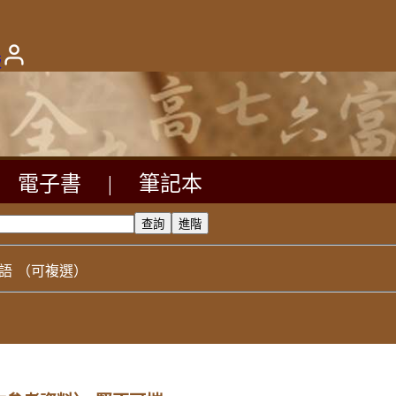
版
電子書
|
筆記本
語
（可複選）