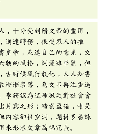
人，十分受到隋文帝的重用，
，通達時務，很受眾人的推
書皇帝，表達自己的意見，文
六朝的風格，詞藻雖華麗，但
，古時候風行教化，人人知書
教漸漸衰落，為文不再注重道
。李諤認為這種風氣對社會會
出月露之形；積案盈箱，唯是
但內容卻很空洞，題材多屬詠
用來形容文章篇幅冗長。