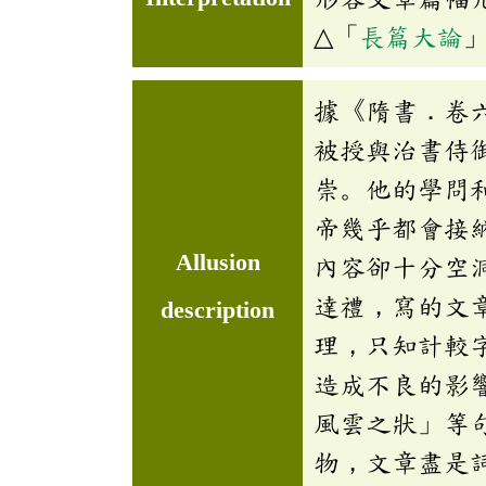
△「
長篇大論
據《隋書．卷
被授與治書侍
崇。他的學問
帝幾乎都會接
Allusion
內容卻十分空
達禮，寫的文
description
理，只知計較
造成不良的影
風雲之狀」等
物，文章盡是