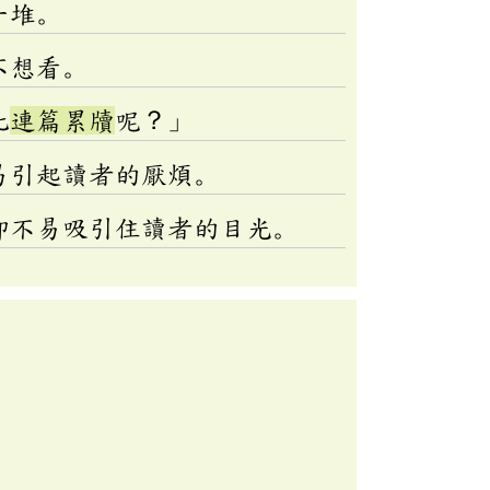
一堆。
不想看。
此
連篇累牘
呢？」
易引起讀者的厭煩。
卻不易吸引住讀者的目光。