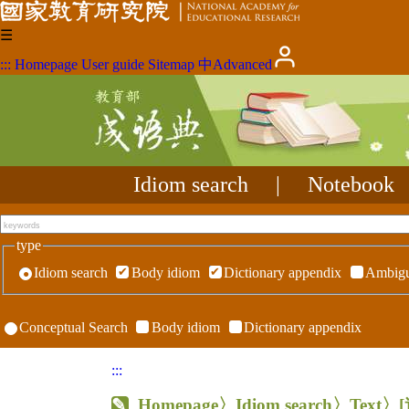
☰
:::
Homepage
User guide
Sitemap
中
Advanced
Idiom search
|
Notebook
type
Idiom search
Body idiom
Dictionary appendix
Ambigu
Conceptual Search
Body idiom
Dictionary appendix
:::
Homepage
〉Idiom search〉Text〉