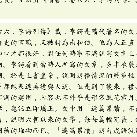
」
六六．李諤列傳》載，李諤是隋代著名的文
御史的官職，又被封為南和伯。他為人正直
和口才都很好，對任何時事不滿就寫文章上
納。李諤看到當時人所寫的文章，多半承襲
洞。於是上書皇帝，說明這種情況的嚴重性
章都能表達美德與大道。但是到了後來，禮
字詞的運用，內容也不外乎是形容風花雪月
響，應該立即矯正。文中用「連篇累牘，不
句，說明六朝以來的文學，每每篇幅冗長，
詞藻的堆砌而已。「連篇累牘」這句成語就