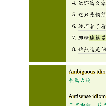
他那篇文
這只是個
經理看了
那種
連篇
雖然這是
Ambiguous idi
長篇大論
Antisense idiom
三言兩語
、
片