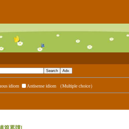
ous idiom
Antisense idiom
（Multiple choice）
[連篇累牘]