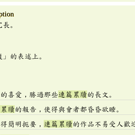
ption
冗長。
複」的表述上。
文的喜愛，勝過那些
連篇累牘
的長文。
篇累牘
的報告，使得與會者都昏昏欲睡。
寫得簡明扼要，
連篇累牘
的作品不易受人歡