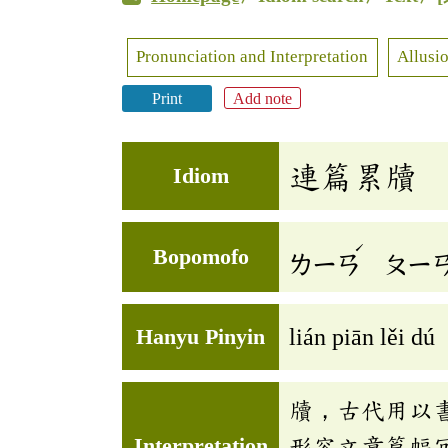
Pronunciation and Interpretation
Allusio
Print
Add note
連篇累牘
Idiom
ˊ
Bopomofo
ㄌㄧㄢ
ㄆㄧ
Hanyu Pinyin
lián piān lěi dú
牘，古代用以
Interpretation
形容文章篇幅