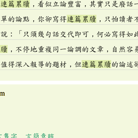
章
連篇累牘
，看似立論豐富，其實只是廢話
簡單的論點，你卻寫得
連篇累牘
，只怕讀者
看說：「只須幾句話交代即可，何必寫得如
累牘
，不停地重複同一論調的文章，自然容
個值得深入報導的題材，但
連篇累牘
的論述
om
言隻字
、
言簡意賅