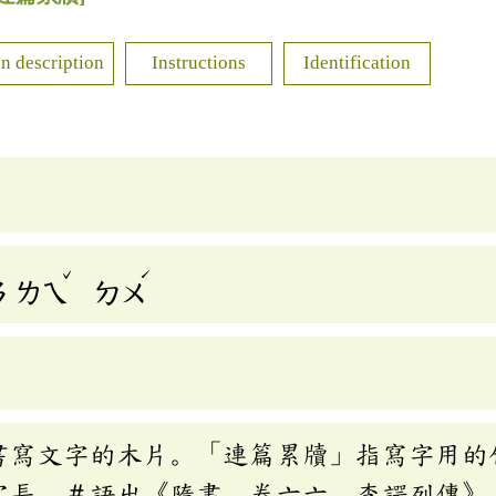
n description
Instructions
Identification
ˇ
ˊ
ㄢ
ㄌㄟ
ㄉㄨ
書寫文字的木片。「連篇累牘」指寫字用的
冗長。＃語出《隋書．卷六六．李諤列傳》