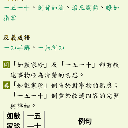
一五一十
、
倒背如流
、
滾瓜爛熟
、
瞭如
指掌
反義成語
一知半解
、
一無所知
「如數家珍」及「一五一十」都有敘
述事物極為清楚的意思。
「如數家珍」側重於對事物的熟悉；
「一五一十」側重於敘述內容的完整
與詳細。
如數
一五
例句
家珍
一十