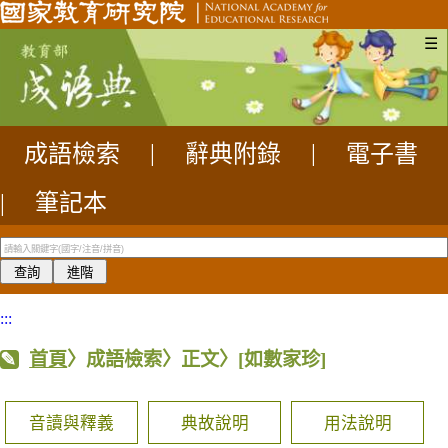
☰
成語檢索
|
辭典附錄
|
電子書
|
筆記本
:::
首頁
〉成語檢索〉正文〉
[如數家珍]
音讀與釋義
典故說明
用法說明