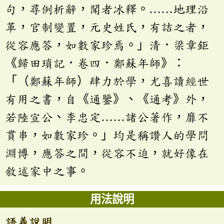
句，尋例析辭，聞者冰釋。……地理沿
革，官制變置，元史姓氏，有詰之者，
從容應答，如數家珍焉。」清．梁章鉅
《歸田瑣記．卷四．鄭蘇年師》：
「（鄭蘇年師）肆力於學，尤喜讀經世
有用之書，自《通鑒》、《通考》外，
若陸宣公、李忠定……諸公著作，靡不
貫串，如數家珍。」均是稱讚人的學問
淵博，應答之間，從容不迫，就好像在
敘述家中之事。
用法說明
語義說明