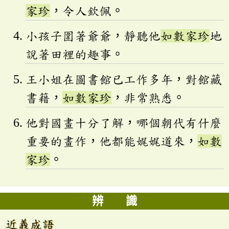
家珍
，令人欽佩。
小孩子圍著爺爺，靜聽他
如數家珍
地
說著田裡的趣事。
王小姐在圖書館已工作多年，對館藏
書籍，
如數家珍
，非常熟悉。
他對國畫十分了解，哪個朝代有什麼
重要的畫作，他都能娓娓道來，
如數
家珍
。
辨 識
近義成語