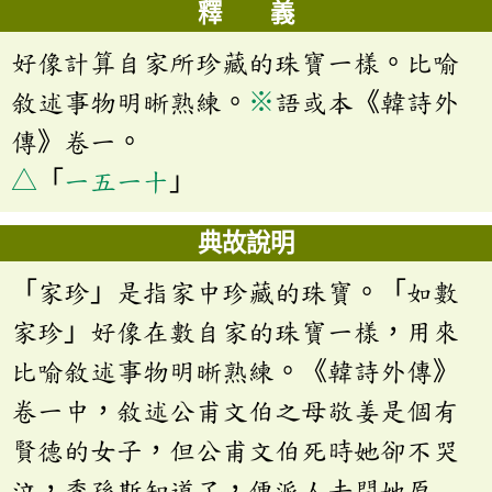
釋 義
好像計算自家所珍藏的珠寶一樣。比喻
敘述事物明晰熟練。
※
語或本《韓詩外
傳》卷一。
△
「
一五一十
」
典故說明
「家珍」是指家中珍藏的珠寶。「如數
家珍」好像在數自家的珠寶一樣，用來
比喻敘述事物明晰熟練。《韓詩外傳》
卷一中，敘述公甫文伯之母敬姜是個有
賢德的女子，但公甫文伯死時她卻不哭
泣，季孫斯知道了，便派人去問她原