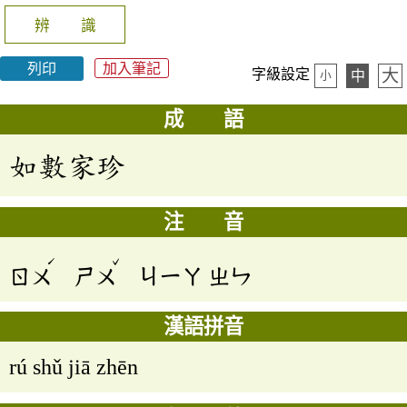
辨 識
列印
加入筆記
大
字級設定
中
小
成 語
如數家珍
注 音
ˊ
ˇ
ㄖㄨ
ㄕㄨ
ㄐㄧㄚ
ㄓㄣ
漢語拼音
rú shǔ jiā zhēn