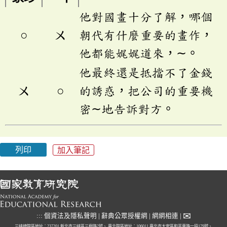
他對國畫十分了解，哪個
○
ㄨ
朝代有什麼重要的畫作，
他都能娓娓道來，∼。
他最終還是抵擋不了金錢
ㄨ
○
的誘惑，把公司的重要機
密∼地告訴對方。
列印
加入筆記
✉
:::
個資法及隱私聲明
|
辭典公眾授權網
|
網網相連
|
三峽總院區地址：237201 新北市三峽區三樹路2號、
臺北院區地址：106011 臺北市大安區和平東路一段179號、