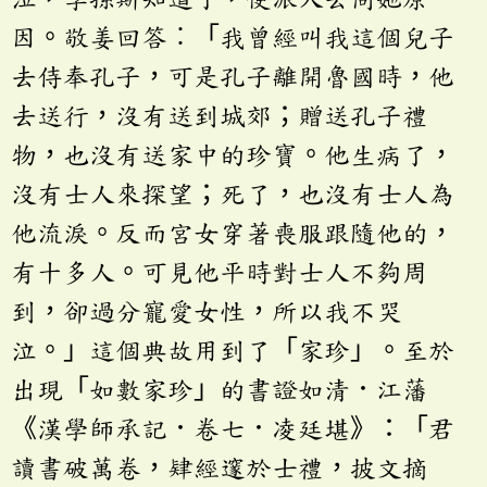
因。敬姜回答︰「我曾經叫我這個兒子
去侍奉孔子，可是孔子離開魯國時，他
去送行，沒有送到城郊；贈送孔子禮
物，也沒有送家中的珍寶。他生病了，
沒有士人來探望；死了，也沒有士人為
他流淚。反而宮女穿著喪服跟隨他的，
有十多人。可見他平時對士人不夠周
到，卻過分寵愛女性，所以我不哭
泣。」這個典故用到了「家珍」。至於
出現「如數家珍」的書證如清．江藩
《漢學師承記．卷七．凌廷堪》：「君
讀書破萬卷，肄經邃於士禮，披文摘