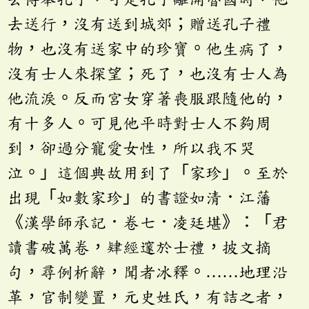
去送行，沒有送到城郊；贈送孔子禮
物，也沒有送家中的珍寶。他生病了，
沒有士人來探望；死了，也沒有士人為
他流淚。反而宮女穿著喪服跟隨他的，
有十多人。可見他平時對士人不夠周
到，卻過分寵愛女性，所以我不哭
泣。」這個典故用到了「家珍」。至於
出現「如數家珍」的書證如清．江藩
《漢學師承記．卷七．凌廷堪》：「君
讀書破萬卷，肄經邃於士禮，披文摘
句，尋例析辭，聞者冰釋。……地理沿
革，官制變置，元史姓氏，有詰之者，