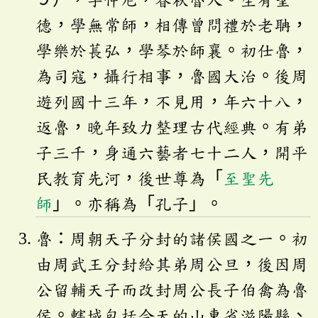
德，學無常師，相傳曾問禮於老聃，
學樂於萇弘，學琴於師襄。初仕魯，
為司寇，攝行相事，魯國大治。後周
遊列國十三年，不見用，年六十八，
返魯，晚年致力整理古代經典。有弟
子三千，身通六藝者七十二人，開平
民教育先河，後世尊為「
至聖先
師
」。亦稱為「孔子」。
魯：周朝天子分封的諸侯國之一。初
由周武王分封給其弟周公旦，後因周
公留輔天子而改封周公長子伯禽為魯
侯。轄域包括今天的山東省滋陽縣、