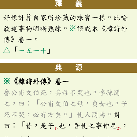
釋 義
好像計算自家所珍藏的珠寶一樣。比喻
敘述事物明晰熟練。
※
語或本《韓詩外
傳》卷一。
△
「
一五一十
」
典 源
※
《韓詩外傳》卷一
魯公甫文伯死，其母不哭也。季孫聞
之，曰：「公甫文伯之母，貞女也。子
死不哭，必有方矣。」使人問焉。
對
曰：「昔，是子
也，吾使之事仲尼
，
1>
2>