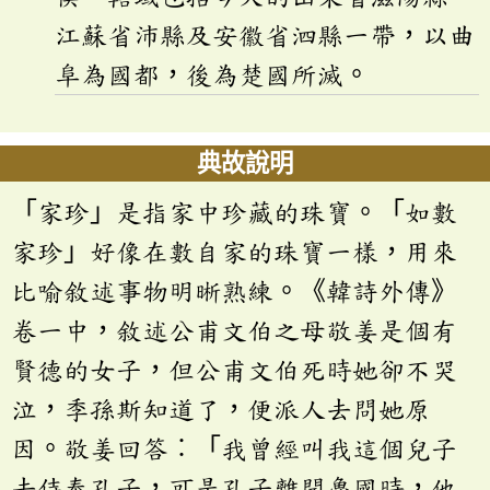
江蘇省沛縣及安徽省泗縣一帶，以曲
阜為國都，後為楚國所滅。
典故說明
「家珍」是指家中珍藏的珠寶。「如數
家珍」好像在數自家的珠寶一樣，用來
比喻敘述事物明晰熟練。《韓詩外傳》
卷一中，敘述公甫文伯之母敬姜是個有
賢德的女子，但公甫文伯死時她卻不哭
泣，季孫斯知道了，便派人去問她原
因。敬姜回答︰「我曾經叫我這個兒子
去侍奉孔子，可是孔子離開魯國時，他