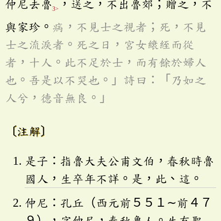
仲尼去魯
，送之，不出魯郊；贈之，不
3>
與家珍。
病，不見士之視者；死，不見
士之流淚者。死之日，宮女縗絰而從
者，十人。此不足於士，而有餘於婦人
也。吾是以不哭也。」詩曰：「乃如之
人兮，德音無良。」
〔注解〕
是子：指魯大夫公甫文伯，春秋時魯
國人，生卒年不詳。是，此、這。
仲尼：孔丘（西元前５５１∼前４７
９），字仲尼，春秋魯人。生有聖