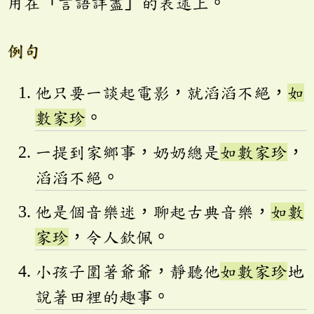
用在「言語詳盡」的表述上。
例句
他只要一談起電影，就滔滔不絕，
如
數家珍
。
一提到家鄉事，奶奶總是
如數家珍
，
滔滔不絕。
他是個音樂迷，聊起古典音樂，
如數
家珍
，令人欽佩。
小孩子圍著爺爺，靜聽他
如數家珍
地
說著田裡的趣事。