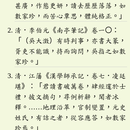
甚廣，作態更妍，讀去歷歷落落，如
數家珍，而苦心覃思，體純格正。」
清．李伯元《南亭筆記》卷一〇：
「（吳大澂）有時判事，亦書大篆，
胥吏不能識，持而詢問，吳指之如數
家珍。」
清．江藩《漢學師承記．卷七．凌廷
堪》：「君讀書破萬卷，肄經邃於士
禮，披文摘句，尋例析辭，聞者冰
釋。……地理沿革，官制變置，元史
姓氏，有詰之者，從容應答，如數家
珍焉。」