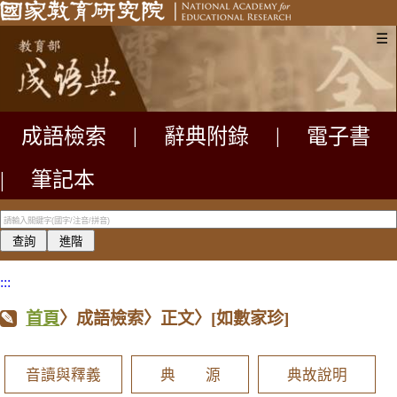
☰
成語檢索
|
辭典附錄
|
電子書
|
筆記本
:::
首頁
〉成語檢索〉正文〉
[如數家珍]
音讀與釋義
典 源
典故說明