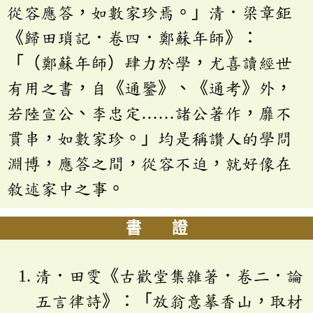
從容應答，如數家珍焉。」清．梁章鉅
《歸田瑣記．卷四．鄭蘇年師》：
「（鄭蘇年師）肆力於學，尤喜讀經世
有用之書，自《通鑒》、《通考》外，
若陸宣公、李忠定……諸公著作，靡不
貫串，如數家珍。」均是稱讚人的學問
淵博，應答之間，從容不迫，就好像在
敘述家中之事。
書 證
清．田雯《古歡堂集雜著．卷二．論
五言律詩》：「放翁意摹香山，取材