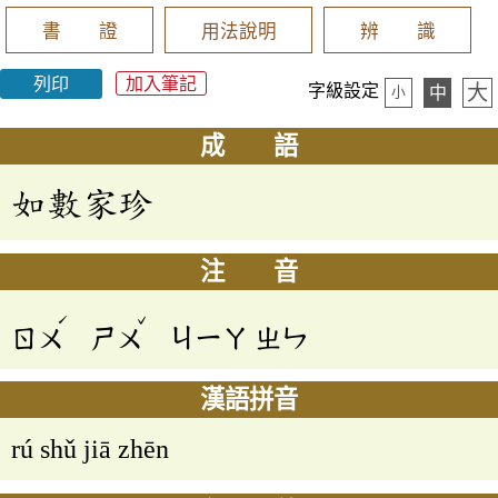
書 證
用法說明
辨 識
列印
加入筆記
大
字級設定
中
小
成 語
如數家珍
注 音
ˊ
ˇ
ㄖㄨ
ㄕㄨ
ㄐㄧㄚ
ㄓㄣ
漢語拼音
rú shǔ jiā zhēn