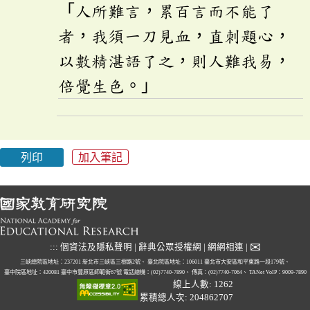
「人所難言，累百言而不能了
者，我須一刀見血，直刺題心，
以數精湛語了之，則人難我易，
倍覺生色。」
列印
加入筆記
✉
:::
個資法及隱私聲明
|
辭典公眾授權網
|
網網相連
|
三峽總院區地址：237201 新北市三峽區三樹路2號、
臺北院區地址：106011 臺北市大安區和平東路一段179號、
臺中院區地址：420081 臺中市豐原區師範街67號
電話總機：(02)7740-7890、
傳真：(02)7740-7064、
TANet VoIP：9009-7890
線上人數: 1262
累積總人次: 204862707