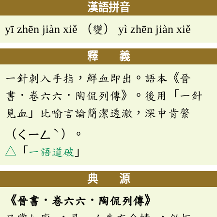
漢語拼音
yī zhēn jiàn xiě （變） yì zhēn jiàn xiě
釋 義
一針刺入手指，鮮血即出。語本《晉
書．卷六六．陶侃列傳》。後用「一針
見血」比喻言論簡潔透澈，深中肯綮
ˋ
（ㄑㄧㄥ
）。
△
「
一語道破
」
典 源
《晉書．卷六六．陶侃列傳》