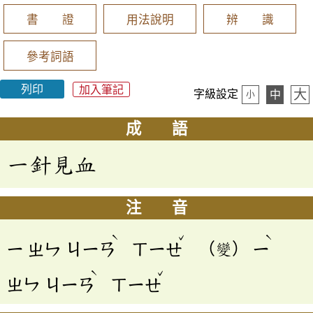
書 證
用法說明
辨 識
參考詞語
列印
加入筆記
大
字級設定
中
小
成 語
一針見血
注 音
ˋ
ˇ
ˋ
ㄧ
ㄓㄣ
ㄐㄧㄢ
ㄒㄧㄝ
（變）
ㄧ
ˋ
ˇ
ㄓㄣ
ㄐㄧㄢ
ㄒㄧㄝ