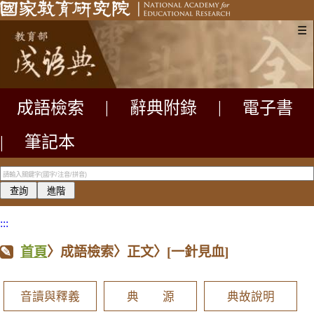
☰
成語檢索
|
辭典附錄
|
電子書
|
筆記本
:::
首頁
〉成語檢索〉正文〉
[一針見血]
音讀與釋義
典 源
典故說明