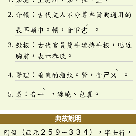
介幘：古代文人不分尊卑貴賤通用的
ˊ
長耳頭巾。幘，音
ㄗㄜ
。
斂板：古代官員雙手端持手板，貼近
胸前，表示恭敬。
ˋ
豎理：垂直的指紋。豎，音
ㄕㄨ
。
ˋ
裛：音
ㄧ
，纏繞、包裹。
典故說明
陶侃（西元２５９∼３３４），字士行，