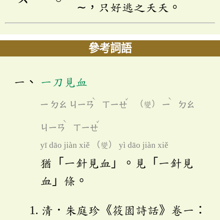
∼，只好逃之夭夭。
參考詞語
一刀見血
ˋ
ˇ
ˋ
ㄧ
ㄉㄠ
ㄐㄧㄢ
ㄒㄧㄝ
（變）
ㄧ
ㄉㄠ
ˋ
ˇ
ㄐㄧㄢ
ㄒㄧㄝ
yī dāo jiàn xiě （變） yì dāo jiàn xiě
猶「一針見血」。見「一針見
血」條。
清．朱庭珍《筱園詩話》卷一：