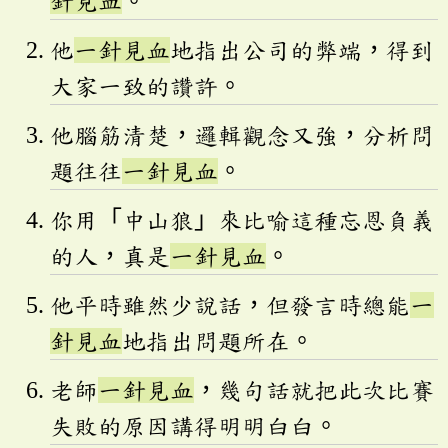
針見血
。
他
一針見血
地指出公司的弊端，得到
大家一致的讚許。
他腦筋清楚，邏輯觀念又強，分析問
題往往
一針見血
。
你用「中山狼」來比喻這種忘恩負義
的人，真是
一針見血
。
他平時雖然少說話，但發言時總能
一
針見血
地指出問題所在。
老師
一針見血
，幾句話就把此次比賽
失敗的原因講得明明白白。