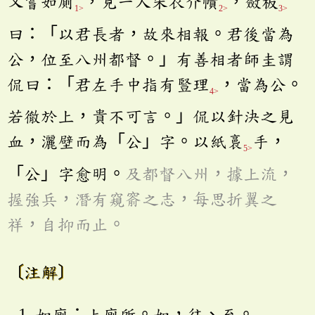
又嘗如廁
，見一人朱衣介幘
，斂板
1>
2>
3>
曰：「以君長者，故來相報。君後當為
公，位至八州都督。」有善相者師圭謂
侃曰：「君左手中指有豎理
，當為公。
4>
若徹於上，貴不可言。」侃以針決之見
血，灑壁而為「公」字。以紙裛
手，
5>
「公」字愈明。
及都督八州，據上流，
握強兵，潛有窺窬之志，每思折翼之
祥，自抑而止。
〔注解〕
如廁：上廁所。如，往、至。