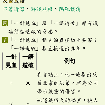
反義成語
不著邊際
、
游談無根
、
隔靴搔癢
「一針見血」及「一語道破」都有議
論簡潔透澈的意思。
「一針見血」指言論直接切中要害；
「一語道破」指直接道出真相。
一針
一語
例句
見血
道破
在會議上，他∼地指出反
○
ㄨ
覆無常的決策，將為公司
帶來嚴重的傷害。
她隱藏很久的祕密，被人
ㄨ
○