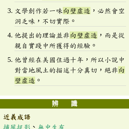
文學創作若一味
向壁虛造
，必然會空
洞乏味，不切實際。
他提出的理論並非
向壁虛造
，而是從
親自實踐中所獲得的經驗。
他曾經在美國住過十年，所以小說中
對當地風土的描述十分真切，絕非
向
壁虛造
。
辨 識
近義成語
捕風捉影
、
無中生有