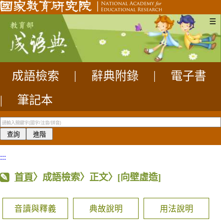
☰
成語檢索
|
辭典附錄
|
電子書
|
筆記本
:::
首頁
〉成語檢索〉正文〉
[向壁虛造]
音讀與釋義
典故說明
用法說明