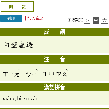
辨 識
列印
加入筆記
大
字級設定
中
小
成 語
向壁虛造
注 音
ˋ
ˋ
ˋ
ㄒㄧㄤ
ㄅㄧ
ㄒㄩ
ㄗㄠ
漢語拼音
xiàng bì xū zào