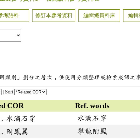
參考語料
修訂本參考資料
編輯總資料庫
編輯
用類別」劃分之層次，供使用分類整理或檢索成語之
|
Sort
ted COR
Ref. words
水滴石穿
，水滴石穿
攀龍附鳳
，附鳳翼