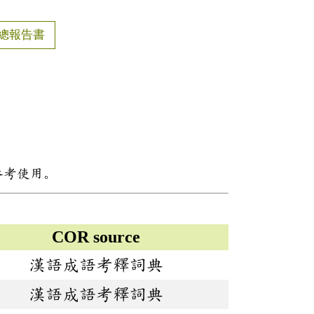
總報告書
參考使用。
COR source
漢語成語考釋詞典
漢語成語考釋詞典