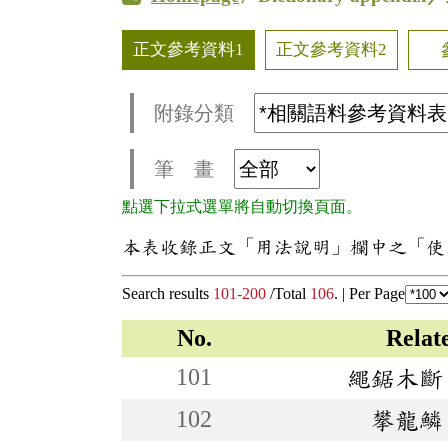
正文參考資料1
正文參考資料2
附錄分類
筆 畫
點選下拉式選單將自動切換頁面。
本表收錄正文「用法說明」欄中之「使
Search results
101-200
/Total
106
. |
Per Page
No.
Rela
101
繩鋸木斷
102
攀龍鱗