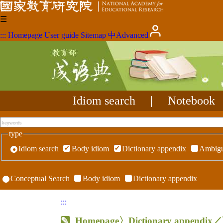
☰
:::
Homepage
User guide
Sitemap
中
Advanced
Idiom search
|
Notebook
type
Idiom search
Body idiom
Dictionary appendix
Ambigu
Conceptual Search
Body idiom
Dictionary appendix
:::
Homepage
〉Dictionary appen