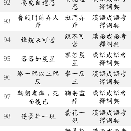
92
養虎自遺患
患
釋詞典
魯般門前弄大
班門弄
漢語成語考
93
斧
斧
釋詞典
銳不可
漢語成語考
94
鋒銳未可當
當
釋詞典
寥若晨
漢語成語考
95
落落如晨星
星
釋詞典
舉一隅以三隅
舉一反
漢語成語考
96
反
三
釋詞典
鞠躬盡
漢語成語考
鞠躬盡瘁，死
97
瘁
釋詞典
而後已
曇花一
漢語成語考
98
優曇華一現
現
釋詞典
鞭長莫
漢語成語考