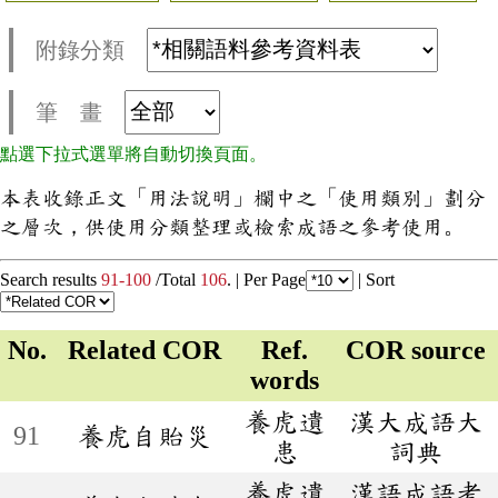
附錄分類
筆 畫
點選下拉式選單將自動切換頁面。
本表收錄正文「用法說明」欄中之「使用類別」劃分
之層次，供使用分類整理或檢索成語之參考使用。
Search results
91-100
/Total
106
. |
Per Page
|
Sort
No.
Related COR
Ref.
COR source
words
養虎遺
漢大成語大
91
養虎自貽災
患
詞典
養虎遺
漢語成語考