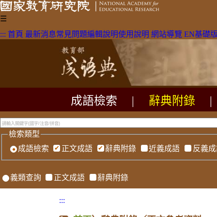
☰
:::
首頁
最新消息
常見問題
編輯說明
使用說明
網站導覽
EN
基礎
成語檢索
|
辭典附錄
|
檢索類型
成語檢索
正文成語
辭典附錄
近義成語
反義成
義類查詢
正文成語
辭典附錄
:::