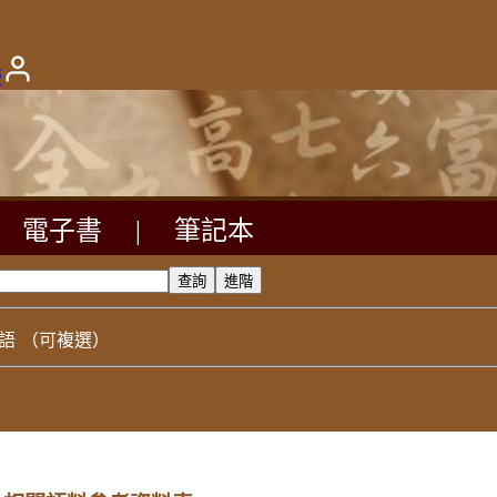
版
電子書
|
筆記本
語
（可複選）