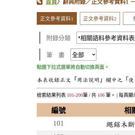
首頁
〉辭典附錄／正文參考資料1
正文參考資料1
正文參考資料2
附錄分類
筆 畫
點選下拉式選單將自動切換頁面。
本表收錄正文「用法說明」欄中之「使
檢索結果列表
101-200
筆 / 共
106
筆。 |
每頁顯
編號
相
101
繩鋸木斷