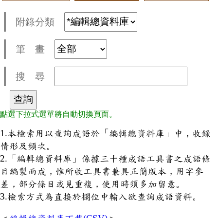
附錄分類
筆 畫
搜 尋
點選下拉式選單將自動切換頁面。
1.本檢索用以查詢成語於「編輯總資料庫」中，收錄
情形及頻次。
2.「編輯總資料庫」係據三十種成語工具書之成語條
目編製而成，惟所收工具書兼具正簡版本，用字參
差，部分條目或見重複，使用時須多加留意。
3.檢索方式為直接於欄位中輸入欲查詢成語資料。