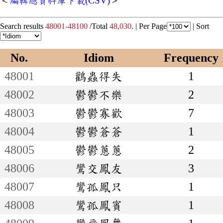
＜
編輯總資料庫下載(CSV)
＞
Search results
48001-48100
/Total
48,030
. |
Per Page
|
Sort
No.
Idiom
Frequency
48001
鸛蟲得失
1
48002
鬱鬱不樂
2
48003
鬱鬱寡歡
7
48004
鬱鬱蒼蒼
1
48005
鬱鬱蔥蔥
2
48006
鸞交鳳友
3
48007
鸞孤鳳只
1
48008
鸞孤鳳賓
1