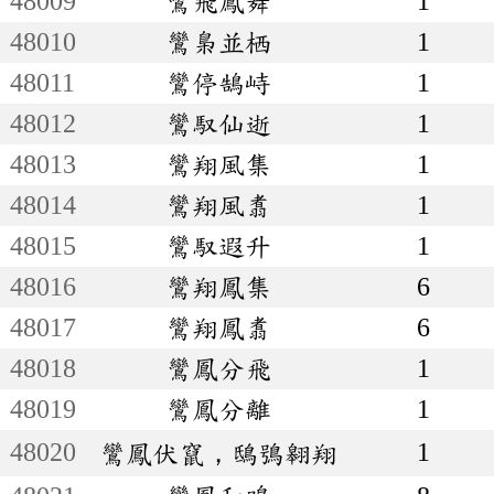
48009
鸞飛鳳舞
1
48010
鸞梟並栖
1
48011
鸞停鵠峙
1
48012
鸞馭仙逝
1
48013
鸞翔風集
1
48014
鸞翔風翥
1
48015
鸞馭遐升
1
48016
鸞翔鳳集
6
48017
鸞翔鳳翥
6
48018
鸞鳳分飛
1
48019
鸞鳳分離
1
48020
1
鸞鳳伏竄，鴟鴞翱翔