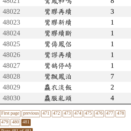
48021
鸞鳳和鳴
8
48022
鸞膠再續
3
48023
鸞膠新續
1
48024
鸞膠續斷
1
48025
鸞儔鳳侶
1
48026
鸞謬再續
1
48027
鸞鵠停峙
1
48028
鸞飄鳳泊
7
48029
麤衣淡飯
2
48030
麤服亂頭
4
First page
previous
471
472
473
474
475
476
477
478
479
480
481
Page 481 of 481