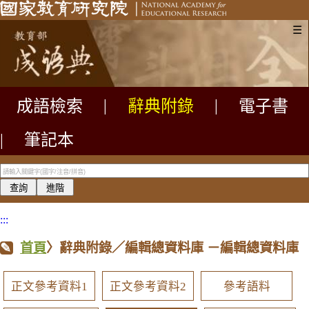
☰
成語檢索
|
辭典附錄
|
電子書
|
筆記本
:::
首頁
〉辭典附錄／編輯總資料庫
－編輯總資料庫
正文參考資料1
正文參考資料2
參考語料