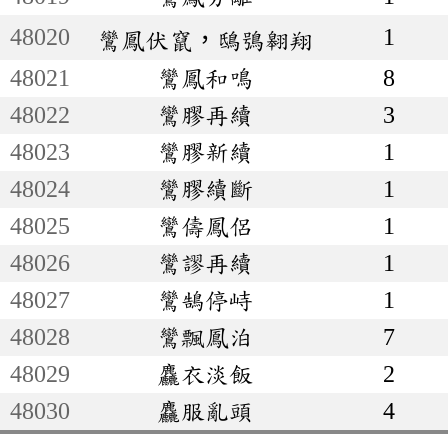
48020
1
鸞鳳伏竄，鴟鴞翱翔
48021
鸞鳳和鳴
8
48022
鸞膠再續
3
48023
鸞膠新續
1
48024
鸞膠續斷
1
48025
鸞儔鳳侶
1
48026
鸞謬再續
1
48027
鸞鵠停峙
1
48028
鸞飄鳳泊
7
48029
麤衣淡飯
2
48030
麤服亂頭
4