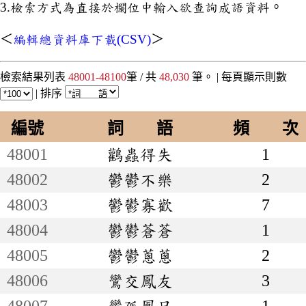
3.檢索方式為直接於欄位中輸入欲查詢成語資料。
＜
編輯總資料庫下載(CSV)
＞
檢索結果列表
48001-48100
筆 / 共
48,030
筆。 |
每頁顯示則數
|
排序
編號
詞 語
頻 次
48001
鸛蟲得失
1
48002
鬱鬱不樂
2
48003
鬱鬱寡歡
7
48004
鬱鬱蒼蒼
1
48005
鬱鬱蔥蔥
2
48006
鸞交鳳友
3
48007
鸞孤鳳只
1